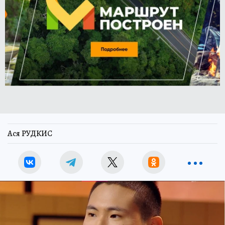
Ася РУДКИС