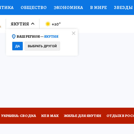
ИТИКА
ОБЩЕСТВО
ЭКОНОМИКА
В МИРЕ
ЗВЕЗДЫ
ЛУМНИСТЫ
ПРОИСШЕСТВИЯ
НАЦИОНАЛЬНЫЕ ПРОЕК
ЯКУТИЯ
+20
°
ВАШ РЕГИОН —
ЯКУТИЯ
Ы
ОТКРЫВАЕМ МИР
Я ЗНАЮ
СЕМЬЯ
ЖЕНСКИЕ СЕ
ДА
ВЫБРАТЬ ДРУГОЙ
ПРОМОКОДЫ
СЕРИАЛЫ
СПЕЦПРОЕКТЫ
ДЕФИЦИТ
ВИЗОР
КОЛЛЕКЦИИ
КОНКУРСЫ
РАБОТА У НАС
ГИ
НА САЙТЕ
УКРАИНА: СВОДКА
КП В МАХ
ЖИЛЬЕ ДЛЯ ЯКУТЯН
ОТДЫХ В РОС
БИРСК
ПРОИСШЕСТВИЯ
АФИША
ИСПЫТАНО НА СЕБЕ