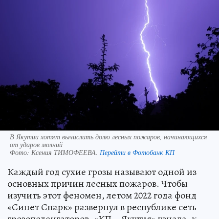
В Якутии хотят вычислить долю лесных пожаров, начинающихся
от ударов молний
Фото:
Ксения ТИМОФЕЕВА.
Перейти в Фотобанк КП
Каждый год сухие грозы называют одной из
основных причин лесных пожаров. Чтобы
изучить этот феномен, летом 2022 года фонд
«Синет Спарк» развернул в республике сеть
грозопеленгаторов. «КП – Якутия» узнала, к