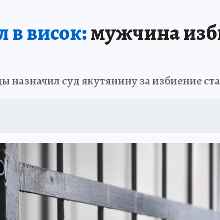
БИРСК
ПРОИСШЕСТВИЯ
АФИША
ИСПЫТАНО НА СЕБЕ
л в висок:
мужчина изб
ды назначил суд якутянину за избиение с