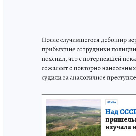
После случившегося дебошир верн
прибывшие сотрудники полиции. 
пояснил, что с потерпевшей пок
сожалеет о повторно нанесенных 
судили за аналогичное преступл
НАУКА
Над СССР
пришельце
изучала 