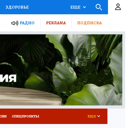
ЗДОРОВЬЕ
ЕЩЕ
ТЫ РОССИИ
РАДИО
РЕКЛАМА
ПОДПИСКА
КРЕТЫ
ПУТЕВОДИТЕЛЬ
 ЖЕЛЕЗА
ТУРИЗМ
Д ПОТРЕБИТЕЛЯ
ВСЕ О КП
СИИ
СПЕЦПРОЕКТЫ
ЕЩЕ