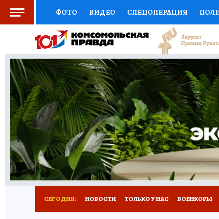
ФОТО
ВИДЕО
СПЕЦОПЕРАЦИЯ
ПОЛ
СОЦПОДДЕРЖКА
НАУКА
СПОРТ
КО
ВЫБОР ЭКСПЕРТОВ
ДОКТОР
ФИНАНС
КНИЖНАЯ ПОЛКА
ПРОГНОЗЫ НА СПОРТ
ПРЕСС-ЦЕНТР
НЕДВИЖИМОСТЬ
ТЕЛЕ
РАДИО КП
РЕКЛАМА
ТЕСТЫ
НОВОЕ 
СЕГОДНЯ:
НОВОСТИ
ТОЛЬКО У НАС
ВОЕНКОРЫ