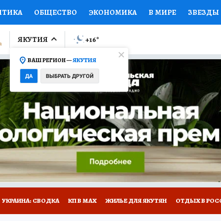
ИТИКА
ОБЩЕСТВО
ЭКОНОМИКА
В МИРЕ
ЗВЕЗДЫ
ЛУМНИСТЫ
ПРОИСШЕСТВИЯ
НАЦИОНАЛЬНЫЕ ПРОЕК
ЯКУТИЯ
+16
°
ВАШ РЕГИОН —
ЯКУТИЯ
Ы
ОТКРЫВАЕМ МИР
Я ЗНАЮ
СЕМЬЯ
ЖЕНСКИЕ СЕ
ДА
ВЫБРАТЬ ДРУГОЙ
ПРОМОКОДЫ
СЕРИАЛЫ
СПЕЦПРОЕКТЫ
ДЕФИЦИТ
ВИЗОР
КОЛЛЕКЦИИ
КОНКУРСЫ
РАБОТА У НАС
ГИ
НА САЙТЕ
УКРАИНА: СВОДКА
КП В МАХ
ЖИЛЬЕ ДЛЯ ЯКУТЯН
ОТДЫХ В РОС