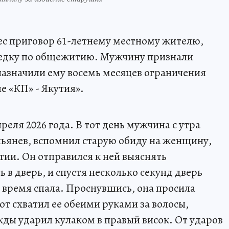
ес приговор 61-летнему местному жителю,
седку по общежитию. Мужчину признали
назначили ему восемь месяцев ограничения
е «КП» - Якутия».
реля 2026 года. В тот день мужчина с утра
опьянев, вспомнил старую обиду на женщину,
и. Он отправился к ней выяснять
 в дверь, и спустя несколько секунд дверь
о время спала. Проснувшись, она просила
тот схватил ее обеими руками за волосы,
жды ударил кулаком в правый висок. От ударов