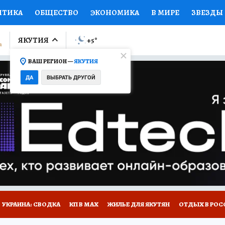
ИТИКА
ОБЩЕСТВО
ЭКОНОМИКА
В МИРЕ
ЗВЕЗДЫ
ЛУМНИСТЫ
ПРОИСШЕСТВИЯ
НАЦИОНАЛЬНЫЕ ПРОЕК
ЯКУТИЯ
+5
°
ВАШ РЕГИОН —
ЯКУТИЯ
Ы
ОТКРЫВАЕМ МИР
Я ЗНАЮ
СЕМЬЯ
ЖЕНСКИЕ СЕ
ДА
ВЫБРАТЬ ДРУГОЙ
ПРОМОКОДЫ
СЕРИАЛЫ
СПЕЦПРОЕКТЫ
ДЕФИЦИТ
ВИЗОР
КОЛЛЕКЦИИ
КОНКУРСЫ
РАБОТА У НАС
ГИ
НА САЙТЕ
УКРАИНА: СВОДКА
КП В МАХ
ЖИЛЬЕ ДЛЯ ЯКУТЯН
ОТДЫХ В РОС