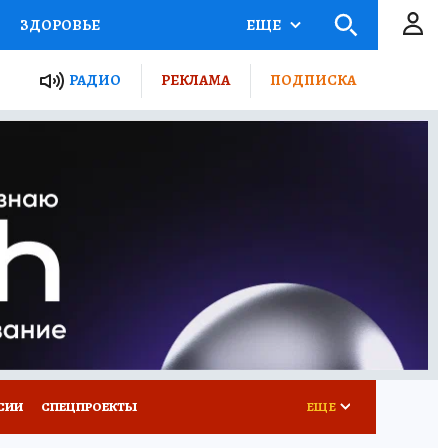
ЗДОРОВЬЕ
ЕЩЕ
ТЫ РОССИИ
РАДИО
РЕКЛАМА
ПОДПИСКА
КРЕТЫ
ПУТЕВОДИТЕЛЬ
 ЖЕЛЕЗА
ТУРИЗМ
Д ПОТРЕБИТЕЛЯ
ВСЕ О КП
СИИ
СПЕЦПРОЕКТЫ
ЕЩЕ