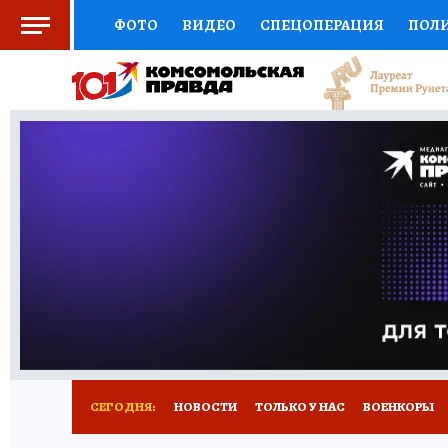
ФОТО
ВИДЕО
СПЕЦОПЕРАЦИЯ
ПОЛ
СОЦПОДДЕРЖКА
НАУКА
СПОРТ
КО
ВЫБОР ЭКСПЕРТОВ
ДОКТОР
ФИНАНС
КНИЖНАЯ ПОЛКА
ПРОГНОЗЫ НА СПОРТ
ПРЕСС-ЦЕНТР
НЕДВИЖИМОСТЬ
ТЕЛЕ
РАДИО КП
РЕКЛАМА
ТЕСТЫ
НОВОЕ 
СЕГОДНЯ:
НОВОСТИ
ТОЛЬКО У НАС
ВОЕНКОРЫ