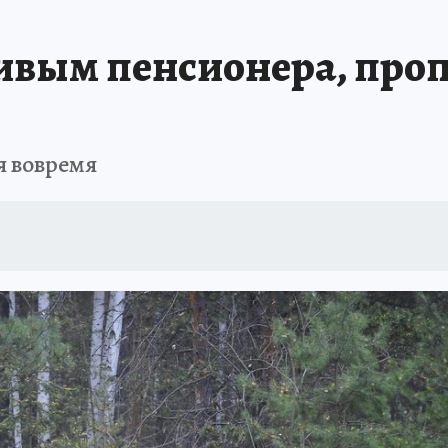
БИРСК
ПРОИСШЕСТВИЯ
АФИША
ИСПЫТАНО НА СЕБЕ
вым пенсионера, пропа
я вовремя