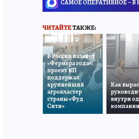
САМОЕ ОПЕРАТИВНОЕ – В
ЧИТАЙТЕ
ТАКЖЕ:
В России назовут
«Фермера года»:
проект КП
поддержал
крупнейший
Как вырас
агрокластер
руководи
страны «Фуд
внутри о
Сити»
компани