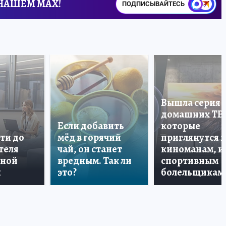
 НАШЕМ MAX!
ПОДПИСЫВАЙТЕСЬ
Вышла серия
домашних ТВ
Если добавить
которые
ти до
мёд в горячий
приглянутся 
теля
чай, он станет
киноманам, и
дной
вредным. Так ли
спортивным
и
это?
болельщикам