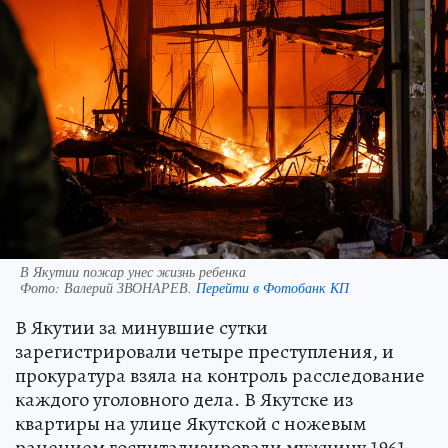
В Якутии пожар унес жизнь ребенка
Фото:
Валерий ЗВОНАРЕВ.
Перейти в Фотобанк КП
В Якутии за минувшие сутки
зарегистрировали четыре преступления, и
прокуратура взяла на контроль расследование
каждого уголовного дела. В Якутске из
квартиры на улице Якутской с ножевым
ранением госпитализировали мужчину 1961