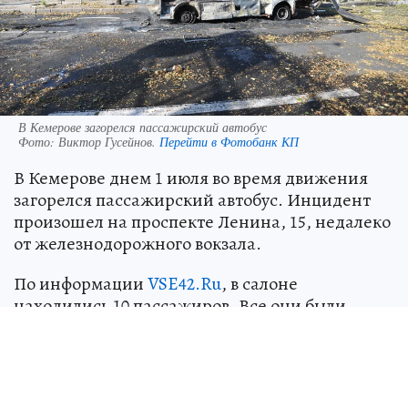
В Кемерове загорелся пассажирский автобус
Фото:
Виктор Гусейнов.
Перейти в Фотобанк КП
В Кемерове днем 1 июля во время движения
загорелся пассажирский автобус. Инцидент
произошел на проспекте Ленина, 15, недалеко
от железнодорожного вокзала.
По информации
VSE42.Ru
, в салоне
находились 10 пассажиров. Все они были
оперативно эвакуированы, никто не
пострадал.