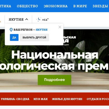
ИТИКА
ОБЩЕСТВО
ЭКОНОМИКА
В МИРЕ
ЗВЕЗДЫ
ЛУМНИСТЫ
ПРОИСШЕСТВИЯ
НАЦИОНАЛЬНЫЕ ПРОЕК
ЯКУТИЯ
+12
°
ВАШ РЕГИОН —
ЯКУТИЯ
Ы
ОТКРЫВАЕМ МИР
Я ЗНАЮ
СЕМЬЯ
ЖЕНСКИЕ СЕ
ДА
ВЫБРАТЬ ДРУГОЙ
ПРОМОКОДЫ
СЕРИАЛЫ
СПЕЦПРОЕКТЫ
ДЕФИЦИТ
ВИЗОР
КОЛЛЕКЦИИ
КОНКУРСЫ
РАБОТА У НАС
ГИ
НА САЙТЕ
УКРАИНА: СВОДКА
КП В МАХ
ЖИЛЬЕ ДЛЯ ЯКУТЯН
ОТДЫХ В РОС