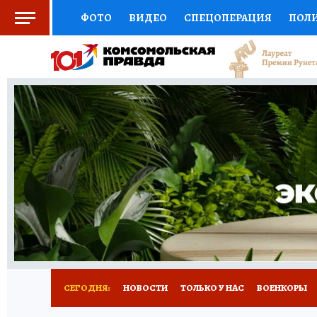
ФОТО
ВИДЕО
СПЕЦОПЕРАЦИЯ
ПОЛ
СОЦПОДДЕРЖКА
НАУКА
СПОРТ
КО
ВЫБОР ЭКСПЕРТОВ
ДОКТОР
ФИНАНС
КНИЖНАЯ ПОЛКА
ПРОГНОЗЫ НА СПОРТ
ПРЕСС-ЦЕНТР
НЕДВИЖИМОСТЬ
ТЕЛЕ
РАДИО КП
РЕКЛАМА
ТЕСТЫ
НОВОЕ 
СЕГОДНЯ:
НОВОСТИ
ТОЛЬКО У НАС
ВОЕНКОРЫ