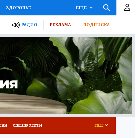
ЗДОРОВЬЕ
ЕЩЕ
ТЫ РОССИИ
РАДИО
РЕКЛАМА
ПОДПИСКА
КРЕТЫ
ПУТЕВОДИТЕЛЬ
 ЖЕЛЕЗА
ТУРИЗМ
Д ПОТРЕБИТЕЛЯ
ВСЕ О КП
СИИ
СПЕЦПРОЕКТЫ
ЕЩЕ