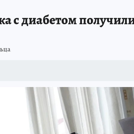
БИРСК
ПРОИСШЕСТВИЯ
АФИША
ИСПЫТАНО НА СЕБЕ
нка с диабетом получил
льца