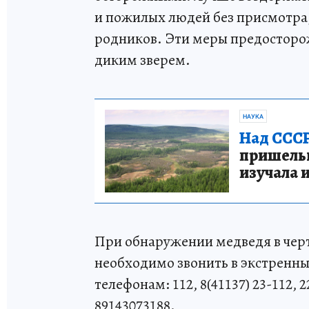
и пожилых людей без присмотра, 
родников. Эти меры предосторож
диким зверем.
НАУКА
Над СССР
пришельце
изучала 
При обнаружении медведя в черт
необходимо звонить в экстренн
телефонам: 112, 8(41137) 23-112, 
89143073188.