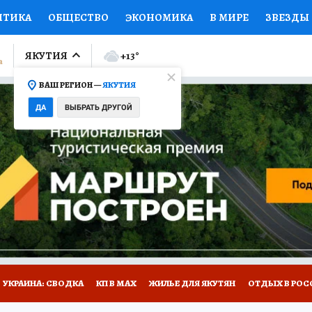
ИТИКА
ОБЩЕСТВО
ЭКОНОМИКА
В МИРЕ
ЗВЕЗДЫ
ЛУМНИСТЫ
ПРОИСШЕСТВИЯ
НАЦИОНАЛЬНЫЕ ПРОЕК
ЯКУТИЯ
+13
°
ВАШ РЕГИОН —
ЯКУТИЯ
Ы
ОТКРЫВАЕМ МИР
Я ЗНАЮ
СЕМЬЯ
ЖЕНСКИЕ СЕ
ДА
ВЫБРАТЬ ДРУГОЙ
ПРОМОКОДЫ
СЕРИАЛЫ
СПЕЦПРОЕКТЫ
ДЕФИЦИТ
ВИЗОР
КОЛЛЕКЦИИ
КОНКУРСЫ
РАБОТА У НАС
ГИ
НА САЙТЕ
УКРАИНА: СВОДКА
КП В МАХ
ЖИЛЬЕ ДЛЯ ЯКУТЯН
ОТДЫХ В РОС