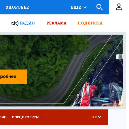
ЗДОРОВЬЕ
ЕЩЕ
ТЫ РОССИИ
РАДИО
РЕКЛАМА
ПОДПИСКА
КРЕТЫ
ПУТЕВОДИТЕЛЬ
 ЖЕЛЕЗА
ТУРИЗМ
Д ПОТРЕБИТЕЛЯ
ВСЕ О КП
СИИ
СПЕЦПРОЕКТЫ
ЕЩЕ