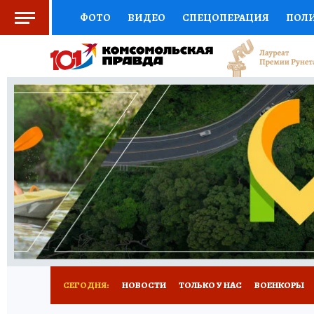
ФОТО
ВИДЕО
СПЕЦОПЕРАЦИЯ
ПОЛ
СОЦПОДДЕРЖКА
НАУКА
СПОРТ
КО
ВЫБОР ЭКСПЕРТОВ
ДОКТОР
ФИНАНС
КНИЖНАЯ ПОЛКА
ПРОГНОЗЫ НА СПОРТ
ПРЕСС-ЦЕНТР
НЕДВИЖИМОСТЬ
ТЕЛЕ
РАДИО КП
РЕКЛАМА
ТЕСТЫ
НОВОЕ 
СЕГОДНЯ:
НОВОСТИ
ТОЛЬКО У НАС
ВОЕНКОРЫ