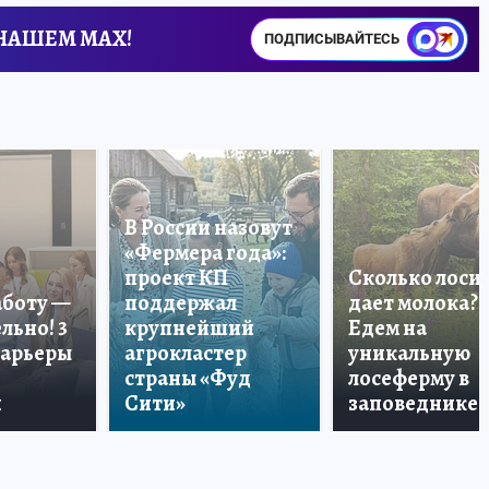
 НАШЕМ MAX!
ПОДПИСЫВАЙТЕСЬ
В России назовут
«Фермера года»:
проект КП
Сколько лоси
аботу —
поддержал
дает молока?
льно! 3
крупнейший
Едем на
карьеры
агрокластер
уникальную
страны «Фуд
лосеферму в
и
Сити»
заповеднике!