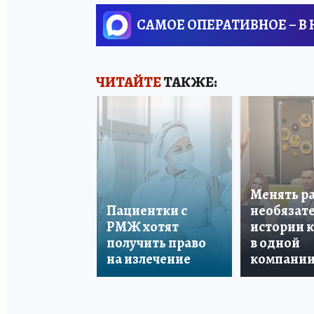
САМОЕ ОПЕРАТИВНОЕ – В
ЧИТАЙТЕ
ТАКЖЕ:
Менять р
Пациентки с
необязате
РМЖ хотят
истории 
получить право
в одной
на излечение
компани