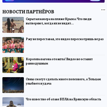
Скрытая камера на пляже Крыма: Что люди
вытворяют, когда их не видят...
Ржу не переставая, это видео пересмотришь не раз
Королева вагона отожгла! Видео не оставит
равнодушным
Овны смогут сделать много полезного, а Тельцам
улыбнется удача
Что известно об атаке БПЛА на Брянскую область