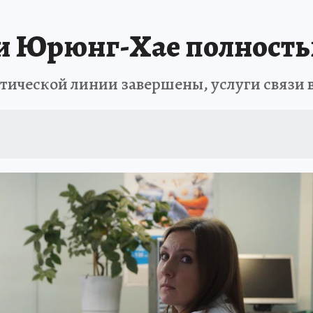
БИРСК
ПРОИСШЕСТВИЯ
АФИША
ИСПЫТАНО НА СЕБЕ
 и Юрюнг-Хае полность
тической линии завершены, услуги связи 