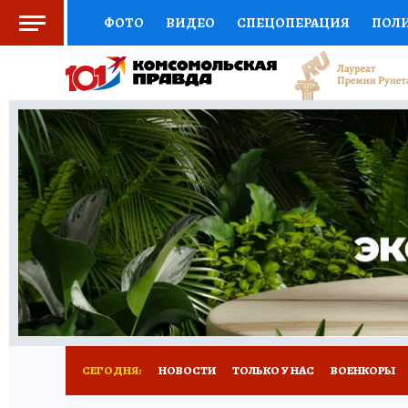
ФОТО
ВИДЕО
СПЕЦОПЕРАЦИЯ
ПОЛ
СОЦПОДДЕРЖКА
НАУКА
СПОРТ
КО
ВЫБОР ЭКСПЕРТОВ
ДОКТОР
ФИНАНС
КНИЖНАЯ ПОЛКА
ПРОГНОЗЫ НА СПОРТ
ПРЕСС-ЦЕНТР
НЕДВИЖИМОСТЬ
ТЕЛЕ
РАДИО КП
РЕКЛАМА
ТЕСТЫ
НОВОЕ 
СЕГОДНЯ:
НОВОСТИ
ТОЛЬКО У НАС
ВОЕНКОРЫ