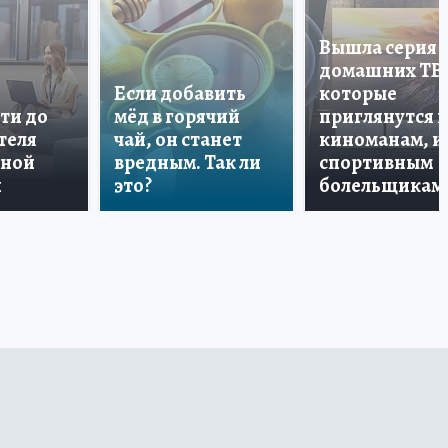
Вышла серия
домашних ТВ
Если добавить
которые
ти до
мёд в горячий
приглянутся 
теля
чай, он станет
киноманам, и
дной
вредным. Так ли
спортивным
и
это?
болельщикам