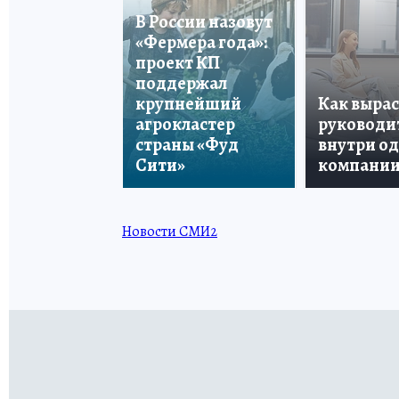
В России назовут
«Фермера года»:
проект КП
поддержал
крупнейший
Как вырас
агрокластер
руководи
страны «Фуд
внутри о
Сити»
компани
Новости СМИ2