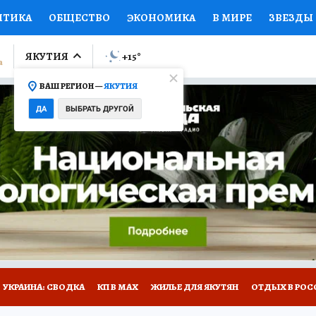
ИТИКА
ОБЩЕСТВО
ЭКОНОМИКА
В МИРЕ
ЗВЕЗДЫ
ЛУМНИСТЫ
ПРОИСШЕСТВИЯ
НАЦИОНАЛЬНЫЕ ПРОЕК
ЯКУТИЯ
+15
°
ВАШ РЕГИОН —
ЯКУТИЯ
Ы
ОТКРЫВАЕМ МИР
Я ЗНАЮ
СЕМЬЯ
ЖЕНСКИЕ СЕ
ДА
ВЫБРАТЬ ДРУГОЙ
ПРОМОКОДЫ
СЕРИАЛЫ
СПЕЦПРОЕКТЫ
ДЕФИЦИТ
ВИЗОР
КОЛЛЕКЦИИ
КОНКУРСЫ
РАБОТА У НАС
ГИ
НА САЙТЕ
УКРАИНА: СВОДКА
КП В МАХ
ЖИЛЬЕ ДЛЯ ЯКУТЯН
ОТДЫХ В РОС