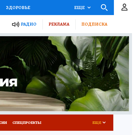
ЗДОРОВЬЕ
ЕЩЕ
ТЫ РОССИИ
РАДИО
РЕКЛАМА
ПОДПИСКА
КРЕТЫ
ПУТЕВОДИТЕЛЬ
 ЖЕЛЕЗА
ТУРИЗМ
Д ПОТРЕБИТЕЛЯ
ВСЕ О КП
СИИ
СПЕЦПРОЕКТЫ
ЕЩЕ