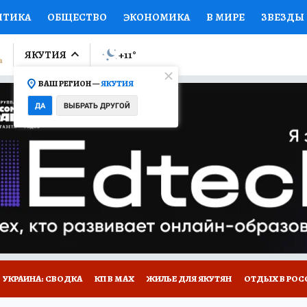
ИТИКА
ОБЩЕСТВО
ЭКОНОМИКА
В МИРЕ
ЗВЕЗДЫ
ЛУМНИСТЫ
ПРОИСШЕСТВИЯ
НАЦИОНАЛЬНЫЕ ПРОЕК
ЯКУТИЯ
+11
°
ВАШ РЕГИОН —
ЯКУТИЯ
Ы
ОТКРЫВАЕМ МИР
Я ЗНАЮ
СЕМЬЯ
ЖЕНСКИЕ СЕ
ДА
ВЫБРАТЬ ДРУГОЙ
ПРОМОКОДЫ
СЕРИАЛЫ
СПЕЦПРОЕКТЫ
ДЕФИЦИТ
ВИЗОР
КОЛЛЕКЦИИ
КОНКУРСЫ
РАБОТА У НАС
ГИ
НА САЙТЕ
УКРАИНА: СВОДКА
КП В МАХ
ЖИЛЬЕ ДЛЯ ЯКУТЯН
ОТДЫХ В РОС