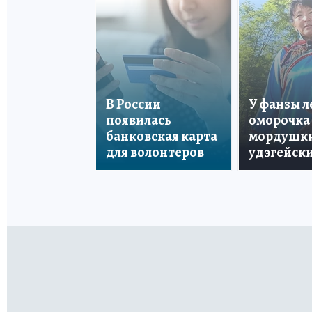
В России
У фанзы 
появилась
оморочка 
банковская карта
мордушки
для волонтеров
удэгейски