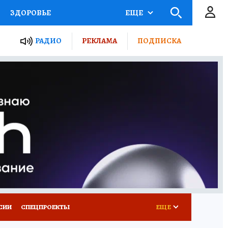
ЗДОРОВЬЕ
ЕЩЕ
ТЫ РОССИИ
РАДИО
РЕКЛАМА
ПОДПИСКА
КРЕТЫ
ПУТЕВОДИТЕЛЬ
 ЖЕЛЕЗА
ТУРИЗМ
Д ПОТРЕБИТЕЛЯ
ВСЕ О КП
СИИ
СПЕЦПРОЕКТЫ
ЕЩЕ