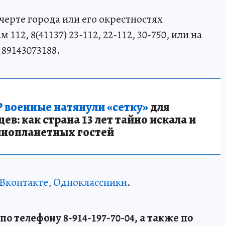
черте города или его окрестностях
12, 8(41137) 23-112, 22-112, 30-750, или на
89143073188.
 военные натянули «сетку»
для
в: как страна 13 лет тайно искала и
инопланетных гостей
Вконтакте
,
Одноклассники
.
о телефону 8-914-197-70-04, а также по