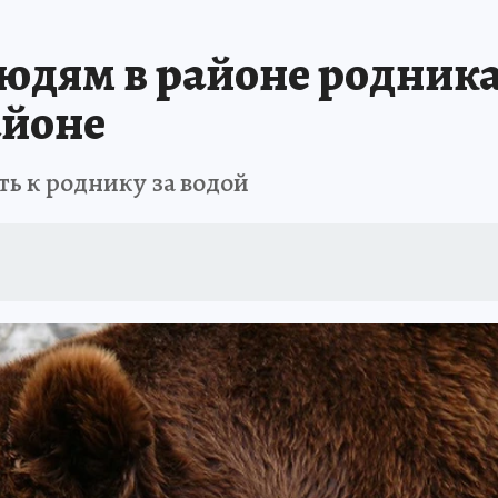
БИРСК
ПРОИСШЕСТВИЯ
АФИША
ИСПЫТАНО НА СЕБЕ
юдям в районе родника
айоне
ь к роднику за водой