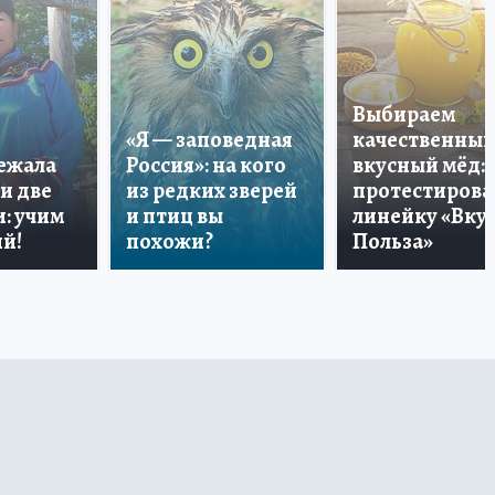
Выбираем
«Я — заповедная
качественный
лежала
Россия»: на кого
вкусный мёд:
и две
из редких зверей
протестирова
: учим
и птиц вы
линейку «Вкус
й!
похожи?
Польза»