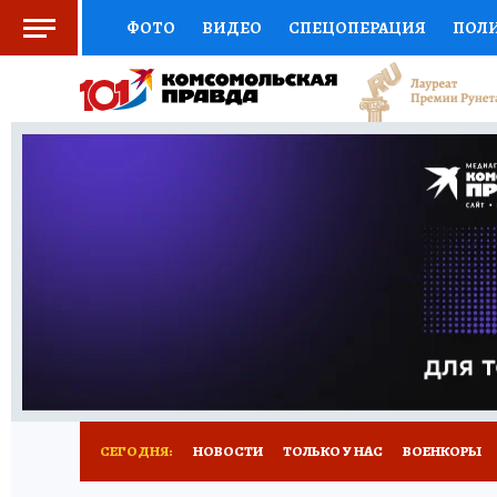
ФОТО
ВИДЕО
СПЕЦОПЕРАЦИЯ
ПОЛ
СОЦПОДДЕРЖКА
НАУКА
СПОРТ
КО
ВЫБОР ЭКСПЕРТОВ
ДОКТОР
ФИНАНС
КНИЖНАЯ ПОЛКА
ПРОГНОЗЫ НА СПОРТ
ПРЕСС-ЦЕНТР
НЕДВИЖИМОСТЬ
ТЕЛЕ
РАДИО КП
РЕКЛАМА
ТЕСТЫ
НОВОЕ 
СЕГОДНЯ:
НОВОСТИ
ТОЛЬКО У НАС
ВОЕНКОРЫ