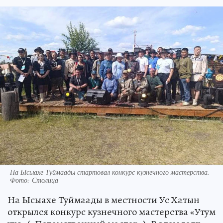
На Ысыахе Туймаады стартовал конкурс кузнечного мастерства.
Фото: Столица
На Ысыахе Туймаады в местности Ус Хатын
открылся конкурс кузнечного мастерства «Утум