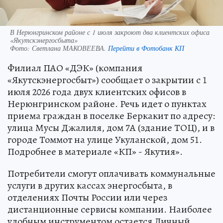
В Нерюнгринском районе с 1 июля закроют два клиентских офиса
«Якутскэнергосбыта»
Фото:
Светлана МАКОВЕЕВА.
Перейти в Фотобанк КП
Филиал ПАО «ДЭК» (компания
«Якутскэнергосбыт») сообщает о закрытии с 1
июля 2026 года двух клиентских офисов в
Нерюнгринском районе. Речь идет о пунктах
приема граждан в поселке Беркакит по адресу:
улица Мусы Джалиля, дом 7А (здание ТОЦ), и в
городе Томмот на улице Укуланской, дом 51.
Подробнее в материале «КП» - Якутия».
Потребители смогут оплачивать коммунальные
услуги в других кассах энергосбыта, в
отделениях Почты России или через
дистанционные сервисы компании. Наиболее
удобным инструментом остается Личный