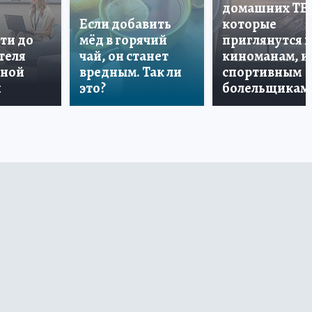
домашних ТВ
Если добавить
которые
ти до
мёд в горячий
приглянутся 
теля
чай, он станет
киноманам, и
дной
вредным. Так ли
спортивным
и
это?
болельщикам