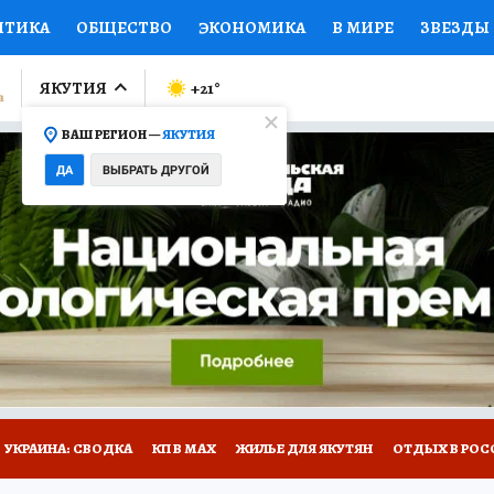
ИТИКА
ОБЩЕСТВО
ЭКОНОМИКА
В МИРЕ
ЗВЕЗДЫ
ЛУМНИСТЫ
ПРОИСШЕСТВИЯ
НАЦИОНАЛЬНЫЕ ПРОЕК
ЯКУТИЯ
+21
°
ВАШ РЕГИОН —
ЯКУТИЯ
Ы
ОТКРЫВАЕМ МИР
Я ЗНАЮ
СЕМЬЯ
ЖЕНСКИЕ СЕ
ДА
ВЫБРАТЬ ДРУГОЙ
ПРОМОКОДЫ
СЕРИАЛЫ
СПЕЦПРОЕКТЫ
ДЕФИЦИТ
ВИЗОР
КОЛЛЕКЦИИ
КОНКУРСЫ
РАБОТА У НАС
ГИ
НА САЙТЕ
УКРАИНА: СВОДКА
КП В МАХ
ЖИЛЬЕ ДЛЯ ЯКУТЯН
ОТДЫХ В РОС