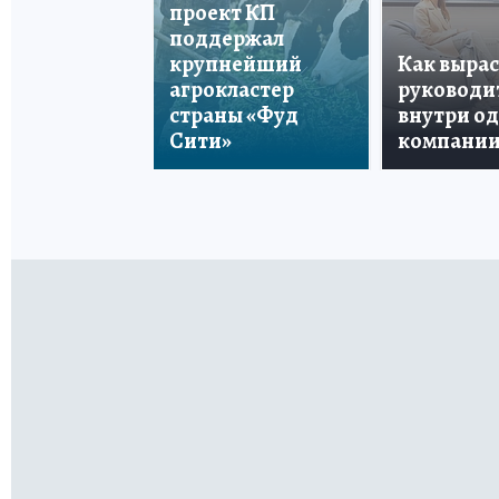
проект КП
поддержал
крупнейший
Как вырас
агрокластер
руководи
страны «Фуд
внутри о
Сити»
компани