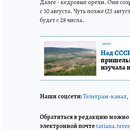
Далее - кедровые орехи. Они созр
с 30 августа. Чуть позже (25 авг
будет с 28 числа.
НАУКА
Над СССР
пришельце
изучала 
Наши соцсети:
Телеграм-канал
,
Обратиться в редакцию можно п
электронной почте
tatiana.tsv