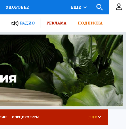
ЗДОРОВЬЕ
ЕЩЕ
ТЫ РОССИИ
РАДИО
РЕКЛАМА
ПОДПИСКА
КРЕТЫ
ПУТЕВОДИТЕЛЬ
 ЖЕЛЕЗА
ТУРИЗМ
Д ПОТРЕБИТЕЛЯ
ВСЕ О КП
СИИ
СПЕЦПРОЕКТЫ
ЕЩЕ