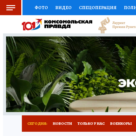
ФОТО
ВИДЕО
СПЕЦОПЕРАЦИЯ
ПОЛ
СОЦПОДДЕРЖКА
НАУКА
СПОРТ
КО
ВЫБОР ЭКСПЕРТОВ
ДОКТОР
ФИНАНС
КНИЖНАЯ ПОЛКА
ПРОГНОЗЫ НА СПОРТ
ПРЕСС-ЦЕНТР
НЕДВИЖИМОСТЬ
ТЕЛЕ
РАДИО КП
РЕКЛАМА
ТЕСТЫ
НОВОЕ 
СЕГОДНЯ:
НОВОСТИ
ТОЛЬКО У НАС
ВОЕНКОРЫ