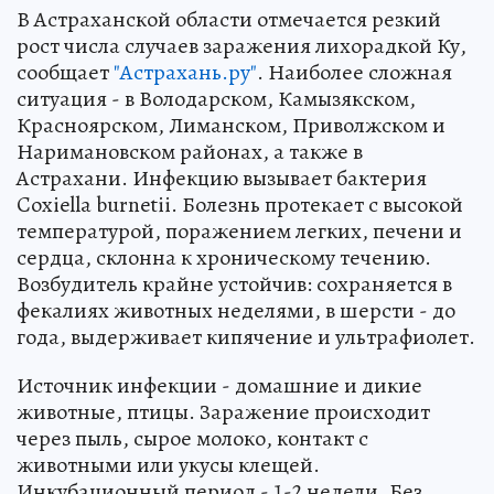
В Астраханской области отмечается резкий
рост числа случаев заражения лихорадкой Ку,
сообщает
"Астрахань.ру"
. Наиболее сложная
ситуация - в Володарском, Камызякском,
Красноярском, Лиманском, Приволжском и
Наримановском районах, а также в
Астрахани. Инфекцию вызывает бактерия
Coxiella burnetii. Болезнь протекает с высокой
температурой, поражением легких, печени и
сердца, склонна к хроническому течению.
Возбудитель крайне устойчив: сохраняется в
фекалиях животных неделями, в шерсти - до
года, выдерживает кипячение и ультрафиолет.
Источник инфекции - домашние и дикие
животные, птицы. Заражение происходит
через пыль, сырое молоко, контакт с
животными или укусы клещей.
Инкубационный период - 1-2 недели. Без