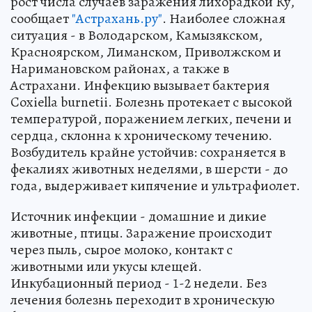
рост числа случаев заражения лихорадкой Ку,
сообщает
"Астрахань.ру"
. Наиболее сложная
ситуация - в Володарском, Камызякском,
Красноярском, Лиманском, Приволжском и
Наримановском районах, а также в
Астрахани. Инфекцию вызывает бактерия
Coxiella burnetii. Болезнь протекает с высокой
температурой, поражением легких, печени и
сердца, склонна к хроническому течению.
Возбудитель крайне устойчив: сохраняется в
фекалиях животных неделями, в шерсти - до
года, выдерживает кипячение и ультрафиолет.
Источник инфекции - домашние и дикие
животные, птицы. Заражение происходит
через пыль, сырое молоко, контакт с
животными или укусы клещей.
Инкубационный период - 1-2 недели. Без
лечения болезнь переходит в хроническую