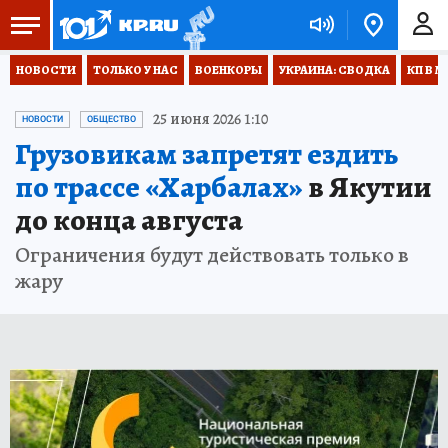
НОВОСТИ
ТОЛЬКО У НАС
ВОЕНКОРЫ
УКРАИНА: СВОДКА
КП В М
25 июня 2026 1:10
НОВОСТИ
ОБЩЕСТВО
Грузовикам запретят ездить
по трассе «Харбалах»
в Якутии
до конца августа
Ограничения будут действовать только в
жару