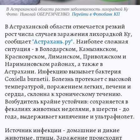
В Астраханской области растет заболеваемость лихорадкой Ку
Фото:
Николай ОБЕРЕМЧЕНКО.
Перейти в Фотобанк КП
В Астраханской области отмечается резкий
рост числа случаев заражения лихорадкой Ку,
сообщает
"Астрахань.ру"
. Наиболее сложная
ситуация - в Володарском, Камызякском,
Красноярском, Лиманском, Приволжском и
Наримановском районах, а также в
Астрахани. Инфекцию вызывает бактерия
Coxiella burnetii. Болезнь протекает с высокой
температурой, поражением легких, печени и
сердца, склонна к хроническому течению.
Возбудитель крайне устойчив: сохраняется в
фекалиях животных неделями, в шерсти - до
года, выдерживает кипячение и ультрафиолет.
Источник инфекции - домашние и дикие
животные, птицы. Заражение происходит