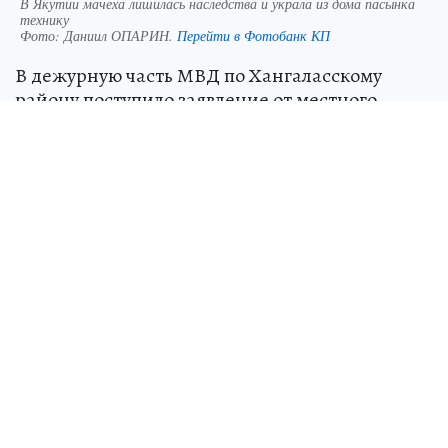
В Якутии мачеха лишилась наследства и украла из дома пасынка
технику
Фото:
Даниил ОПАРИН.
Перейти в Фотобанк КП
В дежурную часть МВД по Хангаласскому
району поступило заявление от местного
жителя. Мужчина сообщил, что неизвестные
проникли в его частный дом и похитили
имущество. Подробнее в материале
«Комсомольской правды» - Якутия».
В ходе оперативно-розыскных мероприятий
сотрудники полиции установили, что к краже
причастна 42-летняя мачеха заявителя. Как
выяснилось, дом перешел потерпевшему и его
мачехе по наследству после смерти отца.
Усопший обозначил условие: если его супруга в
течение 6 месяцев не прекратит вести
асоциальный образ жизни, она утрачивает
право на свою долю. Женщина не выполнила