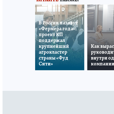
В России назовут
«Фермера года»:
проект КП
поддержал
крупнейший
Как вырас
агрокластер
руководи
страны «Фуд
внутри о
Сити»
компани