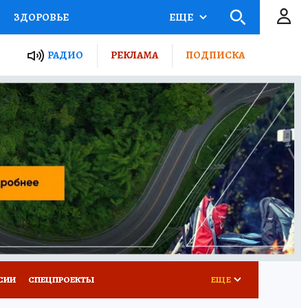
ЗДОРОВЬЕ
ЕЩЕ
ТЫ РОССИИ
РАДИО
РЕКЛАМА
ПОДПИСКА
КРЕТЫ
ПУТЕВОДИТЕЛЬ
 ЖЕЛЕЗА
ТУРИЗМ
Д ПОТРЕБИТЕЛЯ
ВСЕ О КП
СИИ
СПЕЦПРОЕКТЫ
ЕЩЕ