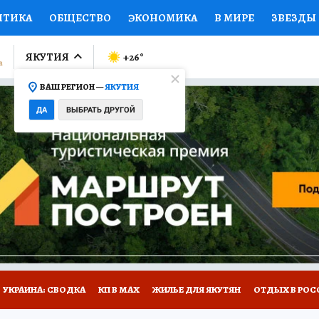
ИТИКА
ОБЩЕСТВО
ЭКОНОМИКА
В МИРЕ
ЗВЕЗДЫ
ЛУМНИСТЫ
ПРОИСШЕСТВИЯ
НАЦИОНАЛЬНЫЕ ПРОЕК
ЯКУТИЯ
+26
°
ВАШ РЕГИОН —
ЯКУТИЯ
Ы
ОТКРЫВАЕМ МИР
Я ЗНАЮ
СЕМЬЯ
ЖЕНСКИЕ СЕ
ДА
ВЫБРАТЬ ДРУГОЙ
ПРОМОКОДЫ
СЕРИАЛЫ
СПЕЦПРОЕКТЫ
ДЕФИЦИТ
ВИЗОР
КОЛЛЕКЦИИ
КОНКУРСЫ
РАБОТА У НАС
ГИ
НА САЙТЕ
УКРАИНА: СВОДКА
КП В МАХ
ЖИЛЬЕ ДЛЯ ЯКУТЯН
ОТДЫХ В РОС