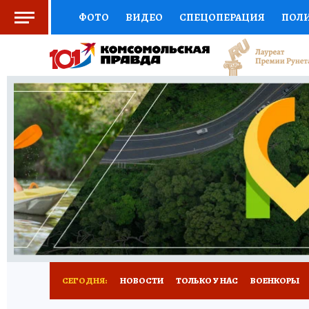
ФОТО
ВИДЕО
СПЕЦОПЕРАЦИЯ
ПОЛ
СОЦПОДДЕРЖКА
НАУКА
СПОРТ
КО
ВЫБОР ЭКСПЕРТОВ
ДОКТОР
ФИНАНС
КНИЖНАЯ ПОЛКА
ПРОГНОЗЫ НА СПОРТ
ПРЕСС-ЦЕНТР
НЕДВИЖИМОСТЬ
ТЕЛЕ
РАДИО КП
РЕКЛАМА
ТЕСТЫ
НОВОЕ 
СЕГОДНЯ:
НОВОСТИ
ТОЛЬКО У НАС
ВОЕНКОРЫ