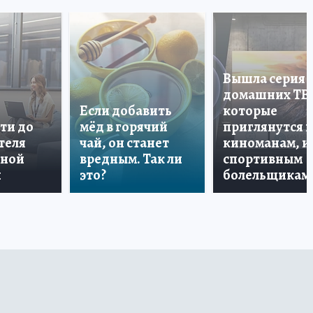
Вышла серия
домашних ТВ
Если добавить
которые
ти до
мёд в горячий
приглянутся 
теля
чай, он станет
киноманам, и
дной
вредным. Так ли
спортивным
и
это?
болельщикам