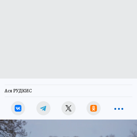
Ася РУДКИС