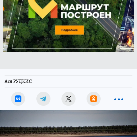
Ася РУДКИС