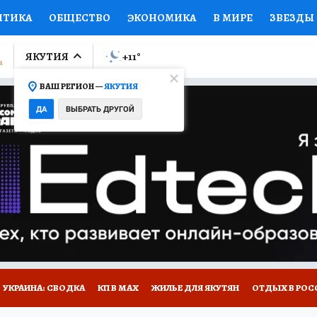
ИТИКА
ОБЩЕСТВО
ЭКОНОМИКА
В МИРЕ
ЗВЕЗДЫ
ЛУМНИСТЫ
ПРОИСШЕСТВИЯ
НАЦИОНАЛЬНЫЕ ПРОЕК
ЯКУТИЯ
+11
°
ВАШ РЕГИОН —
ЯКУТИЯ
Ы
ОТКРЫВАЕМ МИР
Я ЗНАЮ
СЕМЬЯ
ЖЕНСКИЕ СЕ
ДА
ВЫБРАТЬ ДРУГОЙ
ПРОМОКОДЫ
СЕРИАЛЫ
СПЕЦПРОЕКТЫ
ДЕФИЦИТ
ВИЗОР
КОЛЛЕКЦИИ
КОНКУРСЫ
РАБОТА У НАС
ГИ
НА САЙТЕ
УКРАИНА: СВОДКА
КП В МАХ
ЖИЛЬЕ ДЛЯ ЯКУТЯН
ОТДЫХ В РОС