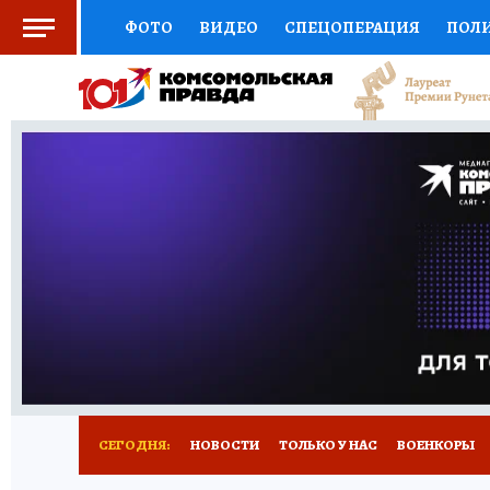
ФОТО
ВИДЕО
СПЕЦОПЕРАЦИЯ
ПОЛ
СОЦПОДДЕРЖКА
НАУКА
СПОРТ
КО
ВЫБОР ЭКСПЕРТОВ
ДОКТОР
ФИНАНС
КНИЖНАЯ ПОЛКА
ПРОГНОЗЫ НА СПОРТ
ПРЕСС-ЦЕНТР
НЕДВИЖИМОСТЬ
ТЕЛЕ
РАДИО КП
РЕКЛАМА
ТЕСТЫ
НОВОЕ 
СЕГОДНЯ:
НОВОСТИ
ТОЛЬКО У НАС
ВОЕНКОРЫ