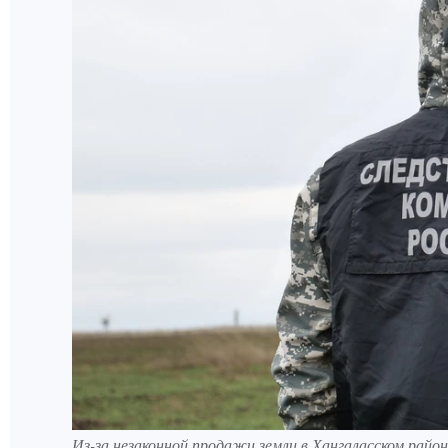
Из-за незаконной продажи земли в Хангаласском район