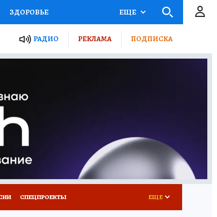
ЗДОРОВЬЕ
ЕЩЕ
ТЫ РОССИИ
РАДИО
РЕКЛАМА
ПОДПИСКА
КРЕТЫ
ПУТЕВОДИТЕЛЬ
 ЖЕЛЕЗА
ТУРИЗМ
Д ПОТРЕБИТЕЛЯ
ВСЕ О КП
СИИ
СПЕЦПРОЕКТЫ
ЕЩЕ