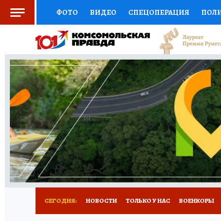
ФОТО
ВИДЕО
СПЕЦОПЕРАЦИЯ
ПОЛ
СОЦПОДДЕРЖКА
НАУКА
СПОРТ
КО
ВЫБОР ЭКСПЕРТОВ
ДОКТОР
ФИНАНС
КНИЖНАЯ ПОЛКА
ПРОГНОЗЫ НА СПОРТ
ПРЕСС-ЦЕНТР
НЕДВИЖИМОСТЬ
ТЕЛЕ
РАДИО КП
РЕКЛАМА
ТЕСТЫ
НОВОЕ 
СЕГОДНЯ:
НОВОСТИ
ТОЛЬКО У НАС
ВОЕНКОРЫ