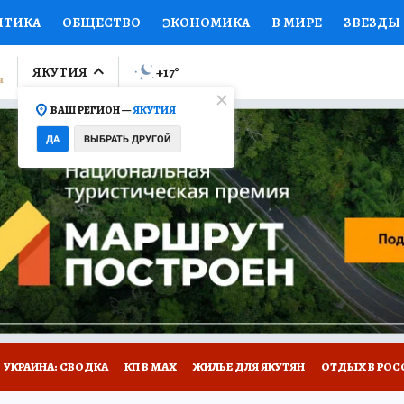
ИТИКА
ОБЩЕСТВО
ЭКОНОМИКА
В МИРЕ
ЗВЕЗДЫ
ЛУМНИСТЫ
ПРОИСШЕСТВИЯ
НАЦИОНАЛЬНЫЕ ПРОЕК
ЯКУТИЯ
+17
°
ВАШ РЕГИОН —
ЯКУТИЯ
Ы
ОТКРЫВАЕМ МИР
Я ЗНАЮ
СЕМЬЯ
ЖЕНСКИЕ СЕ
ДА
ВЫБРАТЬ ДРУГОЙ
ПРОМОКОДЫ
СЕРИАЛЫ
СПЕЦПРОЕКТЫ
ДЕФИЦИТ
ВИЗОР
КОЛЛЕКЦИИ
КОНКУРСЫ
РАБОТА У НАС
ГИ
НА САЙТЕ
УКРАИНА: СВОДКА
КП В МАХ
ЖИЛЬЕ ДЛЯ ЯКУТЯН
ОТДЫХ В РОС