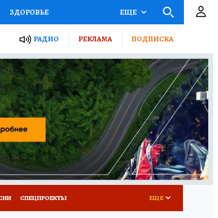
ЗДОРОВЬЕ
ЕЩЕ
ТЫ РОССИИ
РАДИО
РЕКЛАМА
ПОДПИСКА
КРЕТЫ
ПУТЕВОДИТЕЛЬ
 ЖЕЛЕЗА
ТУРИЗМ
Д ПОТРЕБИТЕЛЯ
ВСЕ О КП
СИИ
СПЕЦПРОЕКТЫ
ЕЩЕ