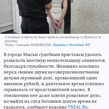
Случайная встреча во дворе привела алиментщицу из Кузбасса за
решетку
Фото:
Светлана МАКОВЕЕВА.
Перейти в Фотобанк КП
В городе Мыски судебным приставам удалось
разыскать злостную неплательщицу алиментов
благодаря случайности. Женщина накопила
перед своими двумя несовершеннолетними
детьми огромный долг, превысивший один
миллион рублей, и длительное время успешно
скрывалась от представителей закона. В
отношении нее даже завели розыскное дело,
но выйти на след беглянки долгое время не
удавалось, сообщает издание
VSE42.Ru
.