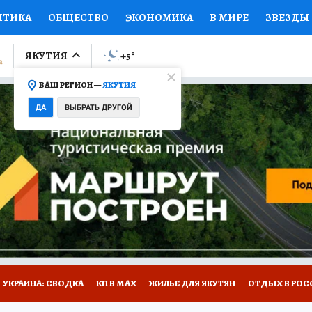
ИТИКА
ОБЩЕСТВО
ЭКОНОМИКА
В МИРЕ
ЗВЕЗДЫ
ЛУМНИСТЫ
ПРОИСШЕСТВИЯ
НАЦИОНАЛЬНЫЕ ПРОЕК
ЯКУТИЯ
+5
°
ВАШ РЕГИОН —
ЯКУТИЯ
Ы
ОТКРЫВАЕМ МИР
Я ЗНАЮ
СЕМЬЯ
ЖЕНСКИЕ СЕ
ДА
ВЫБРАТЬ ДРУГОЙ
ПРОМОКОДЫ
СЕРИАЛЫ
СПЕЦПРОЕКТЫ
ДЕФИЦИТ
ВИЗОР
КОЛЛЕКЦИИ
КОНКУРСЫ
РАБОТА У НАС
ГИ
НА САЙТЕ
УКРАИНА: СВОДКА
КП В МАХ
ЖИЛЬЕ ДЛЯ ЯКУТЯН
ОТДЫХ В РОС