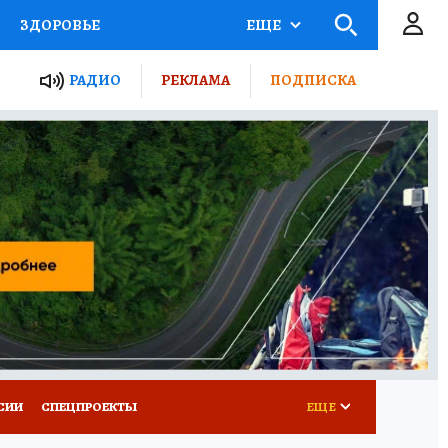
ЗДОРОВЬЕ
ЕЩЕ
ТЫ РОССИИ
РАДИО
РЕКЛАМА
ПОДПИСКА
КРЕТЫ
ПУТЕВОДИТЕЛЬ
 ЖЕЛЕЗА
ТУРИЗМ
Д ПОТРЕБИТЕЛЯ
ВСЕ О КП
СИИ
СПЕЦПРОЕКТЫ
ЕЩЕ