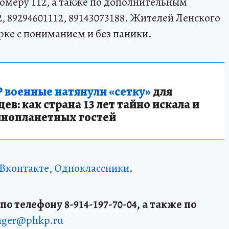
омеру 112, а также по дополнительным
12, 89294601112, 89143073188. Жителей Ленского
рке с пониманием и без паники.
 военные натянули «сетку»
для
в: как страна 13 лет тайно искала и
инопланетных гостей
Вконтакте
,
Одноклассники
.
о телефону 8-914-197-70-04, а также по
enger@phkp.ru