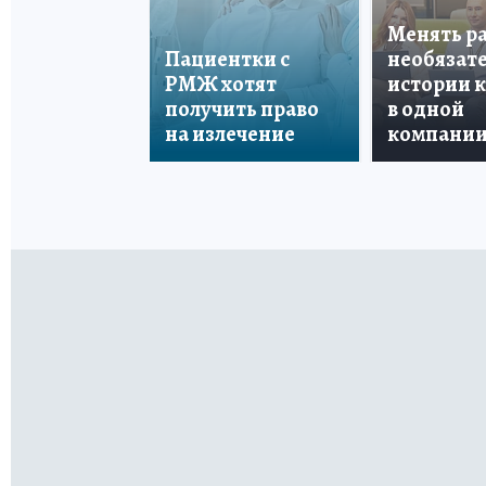
Менять р
Пациентки с
необязате
РМЖ хотят
истории 
получить право
в одной
на излечение
компани