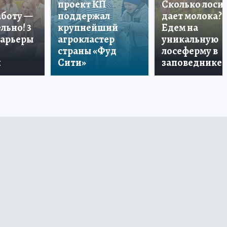
проект КП
Сколько лоси
аботу —
поддержал
дает молока?
льно! 3
крупнейший
Едем на
карьеры
агрокластер
уникальную
страны «Фуд
лосеферму в
и
Сити»
заповеднике!