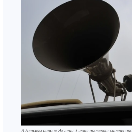
В Ленском районе Якутии 3 июня проверят сирены оп