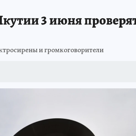
БИРСК
ПРОИСШЕСТВИЯ
АФИША
ИСПЫТАНО НА СЕБЕ
Якутии 3 июня проверя
ектросирены и громкоговорители