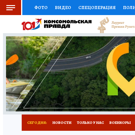
ФОТО
ВИДЕО
СПЕЦОПЕРАЦИЯ
ПОЛ
СОЦПОДДЕРЖКА
НАУКА
СПОРТ
КО
ВЫБОР ЭКСПЕРТОВ
ДОКТОР
ФИНАНС
КНИЖНАЯ ПОЛКА
ПРОГНОЗЫ НА СПОРТ
ПРЕСС-ЦЕНТР
НЕДВИЖИМОСТЬ
ТЕЛЕ
РАДИО КП
РЕКЛАМА
ТЕСТЫ
НОВОЕ 
СЕГОДНЯ:
НОВОСТИ
ТОЛЬКО У НАС
ВОЕНКОРЫ