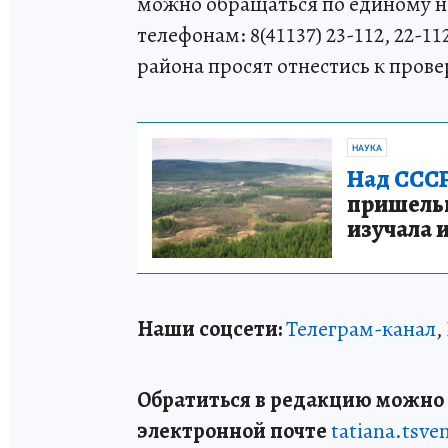
можно обращаться по единому н
телефонам: 8(41137) 23-112, 22-1
района просят отнестись к прове
НАУКА
Над СССР
пришельце
изучала 
Наши соцсети:
Телеграм-канал
,
Обратиться в редакцию можно п
электронной почте
tatiana.tsv