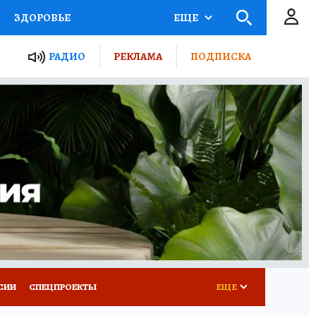
ЗДОРОВЬЕ
ЕЩЕ
ТЫ РОССИИ
РАДИО
РЕКЛАМА
ПОДПИСКА
КРЕТЫ
ПУТЕВОДИТЕЛЬ
 ЖЕЛЕЗА
ТУРИЗМ
Д ПОТРЕБИТЕЛЯ
ВСЕ О КП
СИИ
СПЕЦПРОЕКТЫ
ЕЩЕ