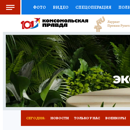
ФОТО
ВИДЕО
СПЕЦОПЕРАЦИЯ
ПОЛ
СОЦПОДДЕРЖКА
НАУКА
СПОРТ
КО
ВЫБОР ЭКСПЕРТОВ
ДОКТОР
ФИНАНС
КНИЖНАЯ ПОЛКА
ПРОГНОЗЫ НА СПОРТ
ПРЕСС-ЦЕНТР
НЕДВИЖИМОСТЬ
ТЕЛЕ
РАДИО КП
РЕКЛАМА
ТЕСТЫ
НОВОЕ 
СЕГОДНЯ:
НОВОСТИ
ТОЛЬКО У НАС
ВОЕНКОРЫ