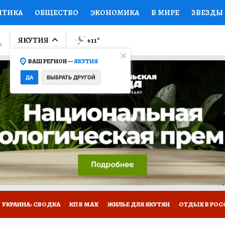
ИТИКА
ОБЩЕСТВО
ЭКОНОМИКА
В МИРЕ
ЗВЕЗДЫ
ЛУМНИСТЫ
ПРОИСШЕСТВИЯ
НАЦИОНАЛЬНЫЕ ПРОЕК
ЯКУТИЯ
+11
°
ВАШ РЕГИОН —
ЯКУТИЯ
Ы
ОТКРЫВАЕМ МИР
Я ЗНАЮ
СЕМЬЯ
ЖЕНСКИЕ СЕ
ДА
ВЫБРАТЬ ДРУГОЙ
ПРОМОКОДЫ
СЕРИАЛЫ
СПЕЦПРОЕКТЫ
ДЕФИЦИТ
ВИЗОР
КОЛЛЕКЦИИ
КОНКУРСЫ
РАБОТА У НАС
ГИ
НА САЙТЕ
УКРАИНА: СВОДКА
КП В МАХ
ЖИЛЬЕ ДЛЯ ЯКУТЯН
ОТДЫХ В РОС