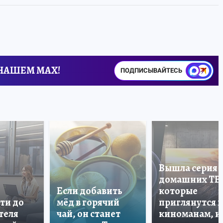
 НАШЕМ MAX!
ПОДПИСЫВАЙТЕСЬ
Вышла серия
домашних ТВ
Если добавить
которые
ти до
мёд в горячий
приглянутся 
теля
чай, он станет
киноманам, и