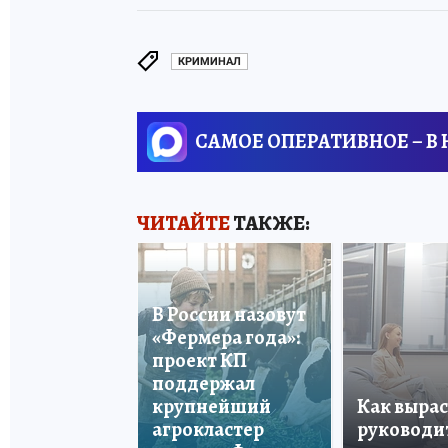
КРИМИНАЛ
САМОЕ ОПЕРАТИВНОЕ – В
ЧИТАЙТЕ
ТАКЖЕ:
В России назовут
«Фермера года»:
проект КП
поддержал
крупнейший
Как вырас
агрокластер
руководи