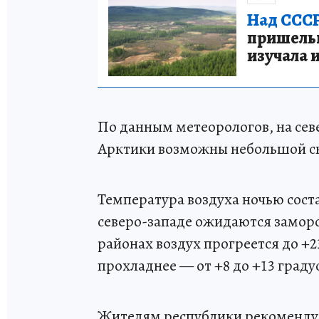
Над СССР
пришельце
изучала 
По данным метеорологов, на сев
Арктики возможны небольшой сн
Температура воздуха ночью состав
северо-западе ожидаются заморо
районах воздух прогреется до +2
прохладнее — от +8 до +13 граду
Жителям республики рекомендую