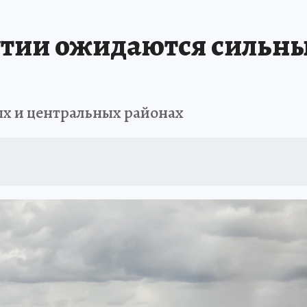
БИРСК
ПРОИСШЕСТВИЯ
АФИША
ИСПЫТАНО НА СЕБЕ
утии ожидаются сильн
ых и центральных районах