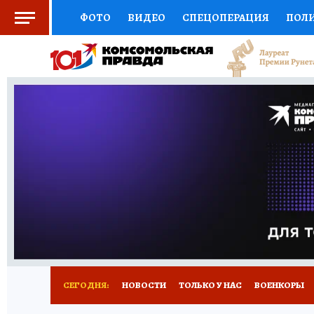
ФОТО
ВИДЕО
СПЕЦОПЕРАЦИЯ
ПОЛ
СОЦПОДДЕРЖКА
НАУКА
СПОРТ
КО
ВЫБОР ЭКСПЕРТОВ
ДОКТОР
ФИНАНС
КНИЖНАЯ ПОЛКА
ПРОГНОЗЫ НА СПОРТ
ПРЕСС-ЦЕНТР
НЕДВИЖИМОСТЬ
ТЕЛЕ
РАДИО КП
РЕКЛАМА
ТЕСТЫ
НОВОЕ 
СЕГОДНЯ:
НОВОСТИ
ТОЛЬКО У НАС
ВОЕНКОРЫ