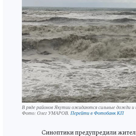
В ряде районов Якутии ожидаются сильные дожди и
Фото:
Олег УМАРОВ.
Перейти в Фотобанк КП
Синоптики предупредили жителе