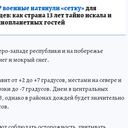
 военные натянули «сетку»
для
в: как страна 13 лет тайно искала и
инопланетных гостей
еро-западе республики и на побережье
ег и мокрый снег.
ит от +2 до +7 градусов, местами на севере и
зки до -7 градусов. Днем в центральных
3, однако в районах дождей будет значительно
сов.
т соблюдать осторожность, учитывать