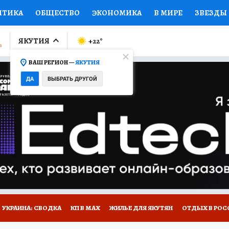
ИТИКА
ОБЩЕСТВО
ЭКОНОМИКА
В МИРЕ
ЗВЕЗДЫ
ЛУМНИСТЫ
ПРОИСШЕСТВИЯ
НАЦИОНАЛЬНЫЕ ПРОЕК
ЯКУТИЯ
+22
°
ВАШ РЕГИОН —
ЯКУТИЯ
Ы
ОТКРЫВАЕМ МИР
Я ЗНАЮ
СЕМЬЯ
ЖЕНСКИЕ СЕ
ДА
ВЫБРАТЬ ДРУГОЙ
ПРОМОКОДЫ
СЕРИАЛЫ
СПЕЦПРОЕКТЫ
ДЕФИЦИТ
ВИЗОР
КОЛЛЕКЦИИ
КОНКУРСЫ
РАБОТА У НАС
ГИ
НА САЙТЕ
УКРАИНА: СВОДКА
КП В МАХ
ЖИЛЬЕ ДЛЯ ЯКУТЯН
ОТДЫХ В РОС