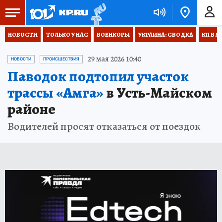
НОВОСТИ
ТОЛЬКО У НАС
ВОЕНКОРЫ
УКРАИНА: СВОДКА
КП В М
29 мая 2026 10:40
НОВОСТИ
ПРОИСШЕСТВИЯ
Паводок подтопил участок
трассы «Амга»
в Усть-Майском
районе
Водителей просят отказаться от поездок