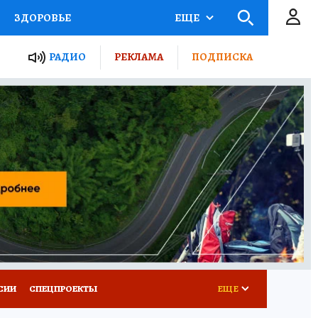
ЗДОРОВЬЕ
ЕЩЕ
ТЫ РОССИИ
РАДИО
РЕКЛАМА
ПОДПИСКА
КРЕТЫ
ПУТЕВОДИТЕЛЬ
 ЖЕЛЕЗА
ТУРИЗМ
Д ПОТРЕБИТЕЛЯ
ВСЕ О КП
СИИ
СПЕЦПРОЕКТЫ
ЕЩЕ