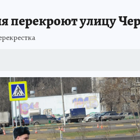
БИРСК
ПРОИСШЕСТВИЯ
АФИША
ИСПЫТАНО НА СЕБЕ
дня перекроют улицу Ч
ерекрестка