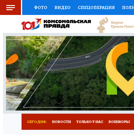
ФОТО
ВИДЕО
СПЕЦОПЕРАЦИЯ
ПОЛ
СОЦПОДДЕРЖКА
НАУКА
СПОРТ
КО
ВЫБОР ЭКСПЕРТОВ
ДОКТОР
ФИНАНС
КНИЖНАЯ ПОЛКА
ПРОГНОЗЫ НА СПОРТ
ПРЕСС-ЦЕНТР
НЕДВИЖИМОСТЬ
ТЕЛЕ
РАДИО КП
РЕКЛАМА
ТЕСТЫ
НОВОЕ 
СЕГОДНЯ:
НОВОСТИ
ТОЛЬКО У НАС
ВОЕНКОРЫ