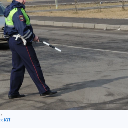
о
нк КП