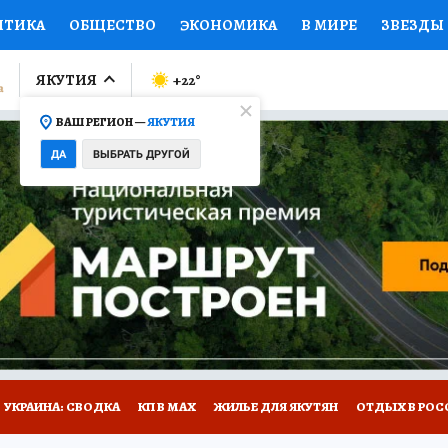
ИТИКА
ОБЩЕСТВО
ЭКОНОМИКА
В МИРЕ
ЗВЕЗДЫ
ЛУМНИСТЫ
ПРОИСШЕСТВИЯ
НАЦИОНАЛЬНЫЕ ПРОЕК
ЯКУТИЯ
+22
°
ВАШ РЕГИОН —
ЯКУТИЯ
Ы
ОТКРЫВАЕМ МИР
Я ЗНАЮ
СЕМЬЯ
ЖЕНСКИЕ СЕ
ДА
ВЫБРАТЬ ДРУГОЙ
ПРОМОКОДЫ
СЕРИАЛЫ
СПЕЦПРОЕКТЫ
ДЕФИЦИТ
ВИЗОР
КОЛЛЕКЦИИ
КОНКУРСЫ
РАБОТА У НАС
ГИ
НА САЙТЕ
УКРАИНА: СВОДКА
КП В МАХ
ЖИЛЬЕ ДЛЯ ЯКУТЯН
ОТДЫХ В РОС