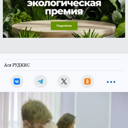
Ася РУДКИС