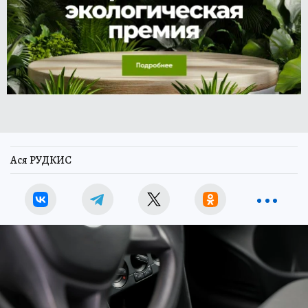
Ася РУДКИС