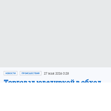
27 мая 2026 0:28
НОВОСТИ
ПРОИСШЕСТВИЯ
Торговал ювелиркой в обход
закона:
бизнесмену из Якутии
грозит срок за украшения на
пять миллионов