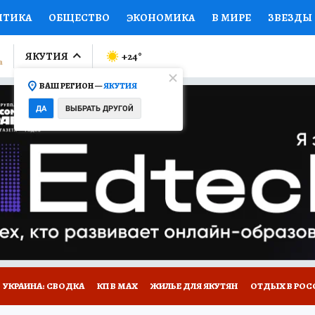
ИТИКА
ОБЩЕСТВО
ЭКОНОМИКА
В МИРЕ
ЗВЕЗДЫ
ЛУМНИСТЫ
ПРОИСШЕСТВИЯ
НАЦИОНАЛЬНЫЕ ПРОЕК
ЯКУТИЯ
+24
°
ВАШ РЕГИОН —
ЯКУТИЯ
Ы
ОТКРЫВАЕМ МИР
Я ЗНАЮ
СЕМЬЯ
ЖЕНСКИЕ СЕ
ДА
ВЫБРАТЬ ДРУГОЙ
ПРОМОКОДЫ
СЕРИАЛЫ
СПЕЦПРОЕКТЫ
ДЕФИЦИТ
ВИЗОР
КОЛЛЕКЦИИ
КОНКУРСЫ
РАБОТА У НАС
ГИ
НА САЙТЕ
УКРАИНА: СВОДКА
КП В МАХ
ЖИЛЬЕ ДЛЯ ЯКУТЯН
ОТДЫХ В РОС