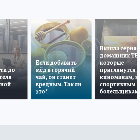
Вышла серия
домашних ТВ
Если добавить
которые
ти до
мёд в горячий
приглянутся 
теля
чай, он станет
киноманам, и
дной
вредным. Так ли
спортивным
и
это?
болельщикам