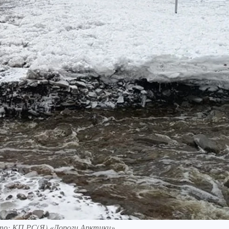
ото: КП РС(Я) «Дороги Арктики»