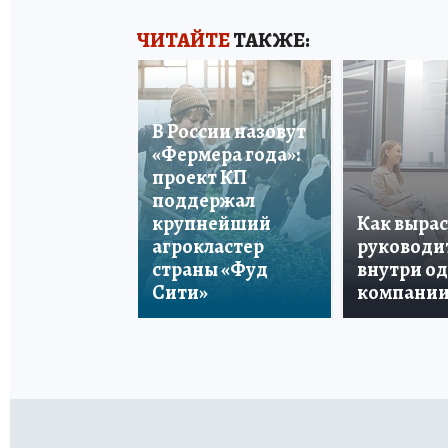
ЧИТАЙТЕ
ТАКЖЕ:
В России назовут
«Фермера года»:
проект КП
поддержал
крупнейший
Как вырас
агрокластер
руководи
страны «Фуд
внутри о
Сити»
компани