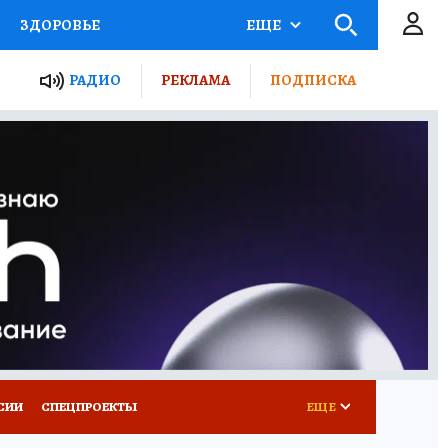
ЗДОРОВЬЕ
ЕЩЕ
ТЫ РОССИИ
РАДИО
РЕКЛАМА
ПОДПИСКА
КРЕТЫ
ПУТЕВОДИТЕЛЬ
 ЖЕЛЕЗА
ТУРИЗМ
Д ПОТРЕБИТЕЛЯ
ВСЕ О КП
СИИ
СПЕЦПРОЕКТЫ
ЕЩЕ