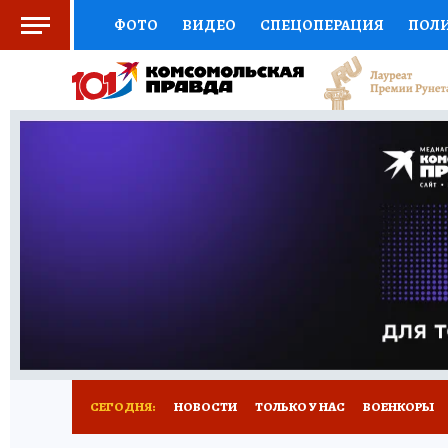
ФОТО
ВИДЕО
СПЕЦОПЕРАЦИЯ
ПОЛ
СОЦПОДДЕРЖКА
НАУКА
СПОРТ
КО
ВЫБОР ЭКСПЕРТОВ
ДОКТОР
ФИНАНС
КНИЖНАЯ ПОЛКА
ПРОГНОЗЫ НА СПОРТ
ПРЕСС-ЦЕНТР
НЕДВИЖИМОСТЬ
ТЕЛЕ
РАДИО КП
РЕКЛАМА
ТЕСТЫ
НОВОЕ 
СЕГОДНЯ:
НОВОСТИ
ТОЛЬКО У НАС
ВОЕНКОРЫ