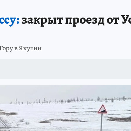
БИРСК
ПРОИСШЕСТВИЯ
АФИША
ИСПЫТАНО НА СЕБЕ
ссу:
закрыт проезд от У
Гору в Якутии