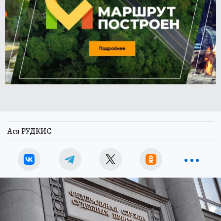
Ася РУДКИС