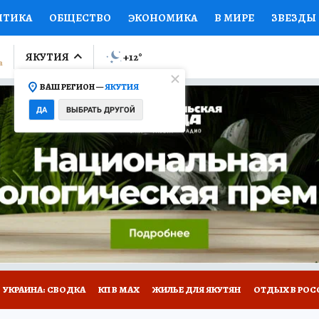
ИТИКА
ОБЩЕСТВО
ЭКОНОМИКА
В МИРЕ
ЗВЕЗДЫ
ЛУМНИСТЫ
ПРОИСШЕСТВИЯ
НАЦИОНАЛЬНЫЕ ПРОЕК
ЯКУТИЯ
+12
°
ВАШ РЕГИОН —
ЯКУТИЯ
Ы
ОТКРЫВАЕМ МИР
Я ЗНАЮ
СЕМЬЯ
ЖЕНСКИЕ СЕ
ДА
ВЫБРАТЬ ДРУГОЙ
ПРОМОКОДЫ
СЕРИАЛЫ
СПЕЦПРОЕКТЫ
ДЕФИЦИТ
ВИЗОР
КОЛЛЕКЦИИ
КОНКУРСЫ
РАБОТА У НАС
ГИ
НА САЙТЕ
УКРАИНА: СВОДКА
КП В МАХ
ЖИЛЬЕ ДЛЯ ЯКУТЯН
ОТДЫХ В РОС