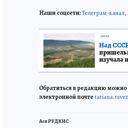
Наши соцсети:
Телеграм-канал
,
НАУКА
Над СССР
пришельце
изучала 
Обратиться в редакцию можно п
электронной почте
tatiana.tsv
Ася РУДКИС