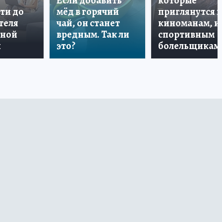
Если добавить
которые
ти до
мёд в горячий
приглянутся 
теля
чай, он станет
киноманам, и
дной
вредным. Так ли
спортивным
и
это?
болельщикам