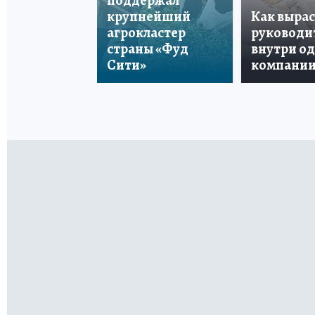
поддержал
крупнейший
Как вырас
агрокластер
руководи
страны «Фуд
внутри о
Сити»
компани