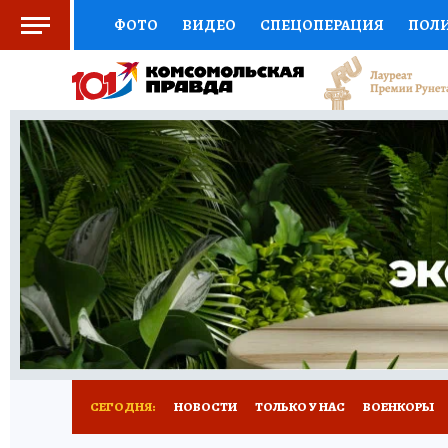
ФОТО
ВИДЕО
СПЕЦОПЕРАЦИЯ
ПОЛ
СОЦПОДДЕРЖКА
НАУКА
СПОРТ
КО
ВЫБОР ЭКСПЕРТОВ
ДОКТОР
ФИНАНС
КНИЖНАЯ ПОЛКА
ПРОГНОЗЫ НА СПОРТ
ПРЕСС-ЦЕНТР
НЕДВИЖИМОСТЬ
ТЕЛЕ
РАДИО КП
РЕКЛАМА
ТЕСТЫ
НОВОЕ 
СЕГОДНЯ:
НОВОСТИ
ТОЛЬКО У НАС
ВОЕНКОРЫ