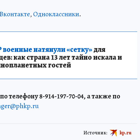
Вконтакте
,
Одноклассники
.
 военные натянули «сетку»
для
в: как страна 13 лет тайно искала и
инопланетных гостей
о телефону 8-914-197-70-04, а также по
enger@phkp.ru
Источник:
kp.ru