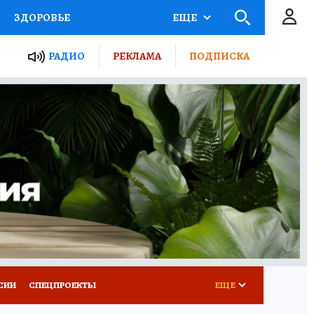
ЗДОРОВЬЕ
ЕЩЕ
ТЫ РОССИИ
РАДИО
РЕКЛАМА
ПОДПИСКА
КРЕТЫ
ПУТЕВОДИТЕЛЬ
 ЖЕЛЕЗА
ТУРИЗМ
Д ПОТРЕБИТЕЛЯ
ВСЕ О КП
СИИ
СПЕЦПРОЕКТЫ
ЕЩЕ