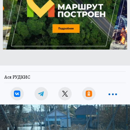
Ася РУДКИС