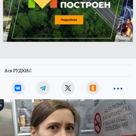
Ася РУДКИС