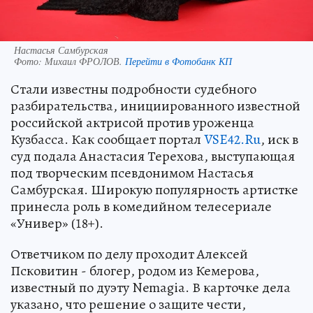
Настасья Самбурская
Фото:
Михаил ФРОЛОВ.
Перейти в Фотобанк КП
Стали известны подробности судебного
разбирательства, инициированного известной
российской актрисой против уроженца
Кузбасса. Как сообщает портал
VSE42.Ru
, иск в
суд подала Анастасия Терехова, выступающая
под творческим псевдонимом Настасья
Самбурская. Широкую популярность артистке
принесла роль в комедийном телесериале
«Универ» (18+).
Ответчиком по делу проходит Алексей
Псковитин - блогер, родом из Кемерова,
известный по дуэту Nemagia. В карточке дела
указано, что решение о защите чести,