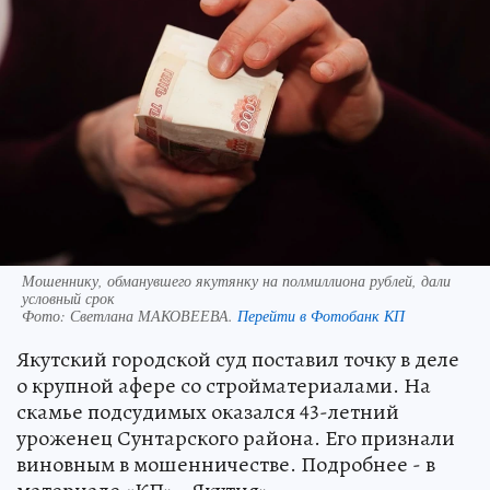
Мошеннику, обманувшего якутянку на полмиллиона рублей, дали
условный срок
Фото:
Светлана МАКОВЕЕВА.
Перейти в Фотобанк КП
Якутский городской суд поставил точку в деле
о крупной афере со стройматериалами. На
скамье подсудимых оказался 43-летний
уроженец Сунтарского района. Его признали
виновным в мошенничестве. Подробнее - в