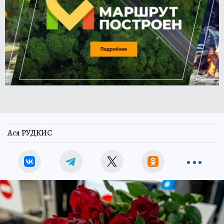
Ася РУДКИС