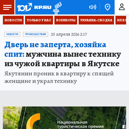
НОВОСТИ
ТОЛЬКО У НАС
ВОЕНКОРЫ
УКРАИНА: СВОДКА
КП В М
25 апреля 2026 2:17
НОВОСТИ
ПРОИСШЕСТВИЯ
Дверь не заперта, хозяйка
спит:
мужчина вынес технику
из чужой квартиры в Якутске
Якутянин проник в квартиру к спящей
женщине и украл технику