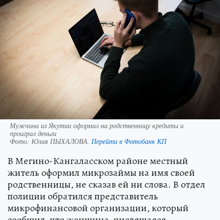
Мужчина из Якутии оформил на родственницу кредиты и
проиграл деньги
Фото:
Юлия ПЫХАЛОВА.
Перейти в Фотобанк КП
В Мегино-Кангаласском районе местный
житель оформил микрозаймы на имя своей
родственницы, не сказав ей ни слова. В отдел
полиции обратился представитель
микрофинансовой организации, который
сообщил, что женщина, числящаяся