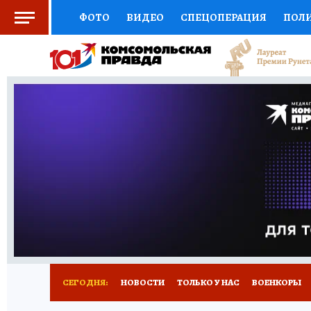
ФОТО
ВИДЕО
СПЕЦОПЕРАЦИЯ
ПОЛ
СОЦПОДДЕРЖКА
НАУКА
СПОРТ
КО
ВЫБОР ЭКСПЕРТОВ
ДОКТОР
ФИНАНС
КНИЖНАЯ ПОЛКА
ПРОГНОЗЫ НА СПОРТ
ПРЕСС-ЦЕНТР
НЕДВИЖИМОСТЬ
ТЕЛЕ
РАДИО КП
РЕКЛАМА
ТЕСТЫ
НОВОЕ 
СЕГОДНЯ:
НОВОСТИ
ТОЛЬКО У НАС
ВОЕНКОРЫ