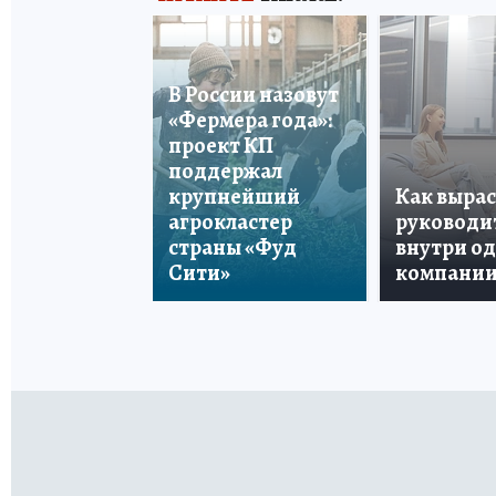
В России назовут
«Фермера года»:
проект КП
поддержал
крупнейший
Как вырас
агрокластер
руководи
страны «Фуд
внутри о
Сити»
компани