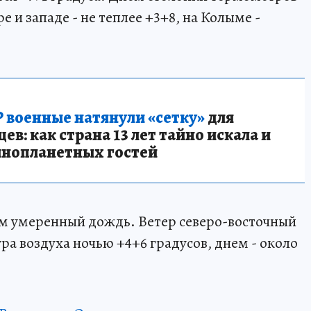
е и западе - не теплее +3+8, на Колыме -
 военные натянули «сетку»
для
в: как страна 13 лет тайно искала и
инопланетных гостей
ем умеренный дождь. Ветер северо-восточный
ура воздуха ночью +4+6 градусов, днем - около