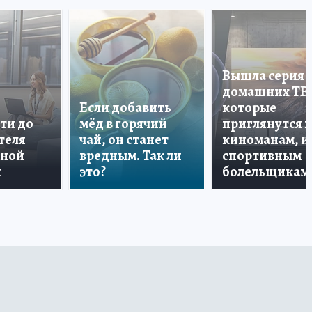
Вышла серия
домашних ТВ
Если добавить
которые
ти до
мёд в горячий
приглянутся 
теля
чай, он станет
киноманам, и
дной
вредным. Так ли
спортивным
и
это?
болельщикам