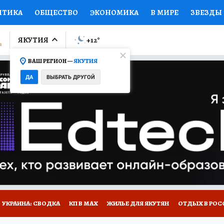
ИТИКА
ОБЩЕСТВО
ЭКОНОМИКА
В МИРЕ
ЗВЕЗДЫ
ЛУМНИСТЫ
ПРОИСШЕСТВИЯ
НАЦИОНАЛЬНЫЕ ПРОЕК
ЯКУТИЯ
+12
°
ВАШ РЕГИОН —
ЯКУТИЯ
Ы
ОТКРЫВАЕМ МИР
Я ЗНАЮ
СЕМЬЯ
ЖЕНСКИЕ СЕ
ДА
ВЫБРАТЬ ДРУГОЙ
ПРОМОКОДЫ
СЕРИАЛЫ
СПЕЦПРОЕКТЫ
ДЕФИЦИТ
ВИЗОР
КОЛЛЕКЦИИ
КОНКУРСЫ
РАБОТА У НАС
ГИ
НА САЙТЕ
УКРАИНА: СВОДКА
КП В МАХ
ЖИЛЬЕ ДЛЯ ЯКУТЯН
ОТДЫХ В РОС