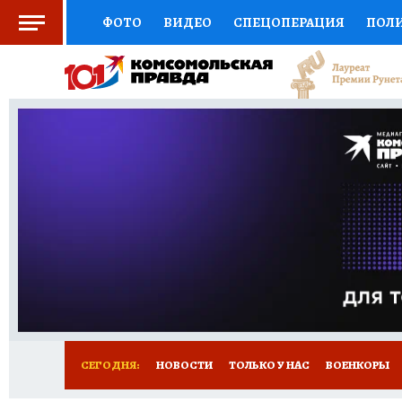
ФОТО
ВИДЕО
СПЕЦОПЕРАЦИЯ
ПОЛ
СОЦПОДДЕРЖКА
НАУКА
СПОРТ
КО
ВЫБОР ЭКСПЕРТОВ
ДОКТОР
ФИНАНС
КНИЖНАЯ ПОЛКА
ПРОГНОЗЫ НА СПОРТ
ПРЕСС-ЦЕНТР
НЕДВИЖИМОСТЬ
ТЕЛЕ
РАДИО КП
РЕКЛАМА
ТЕСТЫ
НОВОЕ 
СЕГОДНЯ:
НОВОСТИ
ТОЛЬКО У НАС
ВОЕНКОРЫ