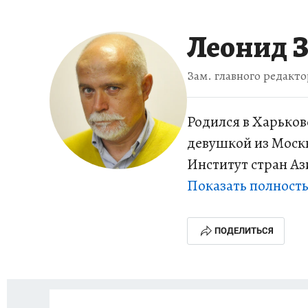
ЗАПОВЕДНАЯ РОССИЯ
ЛЕЧЕНИЕ НОВОСИ
Леонид 
Зам. главного редакто
Родился в Харькове
девушкой из Москв
Институт стран Аз
умудрился окончит
Показать полност
вдохновенно сплю 
"Умеренность во вс
ПОДЕЛИТЬСЯ
сохранение верност
1/3”. За журналис
разговорам о том,