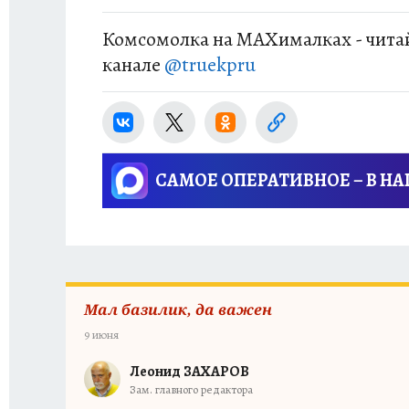
по несколько деся
альтернатива».
Комсомолка на MAXималках - читай
канале
@truekpru
САМОЕ ОПЕРАТИВНОЕ – В Н
Мал базилик, да важен
9 июня
Леонид ЗАХАРОВ
Зам. главного редактора