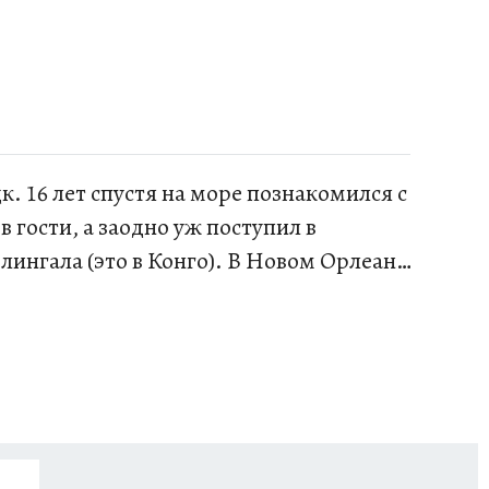
к. 16 лет спустя на море познакомился с
 гости, а заодно уж поступил в
лингала (это в Конго). В Новом Орлеане
анде. Недурно готовлю. Много и
). Убежденный англофил, отсюда девиз:
ешествия, любовь к детям (сын и дочь) и
 Много писал о музыке, вел рубрику “33
 калибра. Скептически отношусь к
и т. д. Сам с удовольствием прослушиваю