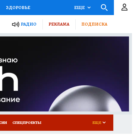
ЗДОРОВЬЕ
ЕЩЕ
ТЫ РОССИИ
РАДИО
РЕКЛАМА
ПОДПИСКА
КРЕТЫ
ПУТЕВОДИТЕЛЬ
 ЖЕЛЕЗА
ТУРИЗМ
Д ПОТРЕБИТЕЛЯ
ВСЕ О КП
СИИ
СПЕЦПРОЕКТЫ
ЕЩЕ