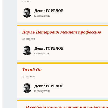
4 мая
Денис ГОРЕЛОВ
кинокритик
Пауль Петерович меняет профессию
27 апреля
Денис ГОРЕЛОВ
кинокритик
Тихий Он
13 апреля
Денис ГОРЕЛОВ
кинокритик
…И свобода ка-а-ак встретит радостно 