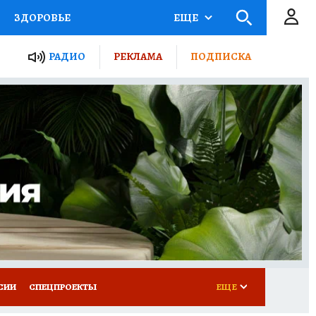
ЗДОРОВЬЕ
ЕЩЕ
ТЫ РОССИИ
РАДИО
РЕКЛАМА
ПОДПИСКА
КРЕТЫ
ПУТЕВОДИТЕЛЬ
 ЖЕЛЕЗА
ТУРИЗМ
Д ПОТРЕБИТЕЛЯ
ВСЕ О КП
СИИ
СПЕЦПРОЕКТЫ
ЕЩЕ