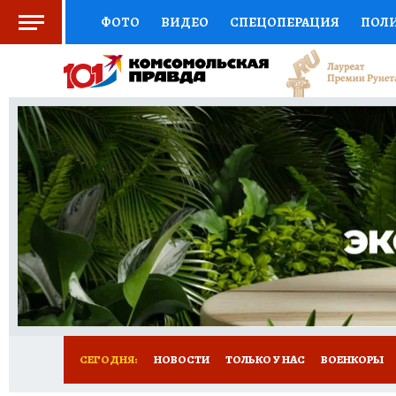
ФОТО
ВИДЕО
СПЕЦОПЕРАЦИЯ
ПОЛ
СОЦПОДДЕРЖКА
НАУКА
СПОРТ
КО
ВЫБОР ЭКСПЕРТОВ
ДОКТОР
ФИНАНС
КНИЖНАЯ ПОЛКА
ПРОГНОЗЫ НА СПОРТ
ПРЕСС-ЦЕНТР
НЕДВИЖИМОСТЬ
ТЕЛЕ
РАДИО КП
РЕКЛАМА
ТЕСТЫ
НОВОЕ 
СЕГОДНЯ:
НОВОСТИ
ТОЛЬКО У НАС
ВОЕНКОРЫ