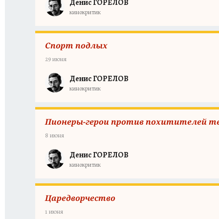
Денис ГОРЕЛОВ
кинокритик
Спорт подлых
29 июня
Денис ГОРЕЛОВ
кинокритик
Пионеры-герои против похитителей т
8 июня
Денис ГОРЕЛОВ
кинокритик
Царедворчество
1 июня