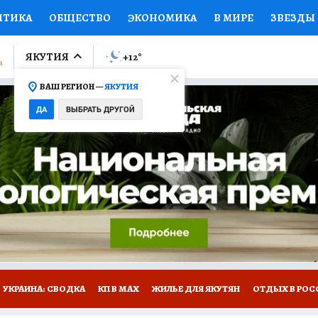
ИТИКА
ОБЩЕСТВО
ЭКОНОМИКА
В МИРЕ
ЗВЕЗДЫ
ЛУМНИСТЫ
ПРОИСШЕСТВИЯ
НАЦИОНАЛЬНЫЕ ПРОЕК
ЯКУТИЯ
+12
°
ВАШ РЕГИОН —
ЯКУТИЯ
Ы
ОТКРЫВАЕМ МИР
Я ЗНАЮ
СЕМЬЯ
ЖЕНСКИЕ СЕ
ДА
ВЫБРАТЬ ДРУГОЙ
ПРОМОКОДЫ
СЕРИАЛЫ
СПЕЦПРОЕКТЫ
ДЕФИЦИТ
ВИЗОР
КОЛЛЕКЦИИ
КОНКУРСЫ
РАБОТА У НАС
ГИ
НА САЙТЕ
УКРАИНА: СВОДКА
КП В МАХ
ЖИЛЬЕ ДЛЯ ЯКУТЯН
ОТДЫХ В РОС