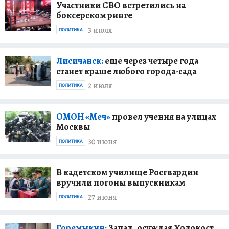
Участники СВО встретились на
боксерском ринге
3 июля
ПОЛИТИКА
Лисичанск:
еще через четыре года
станет краше любого города-сада
2 июля
ПОЛИТИКА
ОМОН «Меч»
провел учения на улицах
Москвы
30 июня
ПОЛИТИКА
В кадетском училище Росгвардии
вручили погоны выпускникам
27 июня
ПОЛИТИКА
Горемыкин:
Запад, осуждая Холокост,