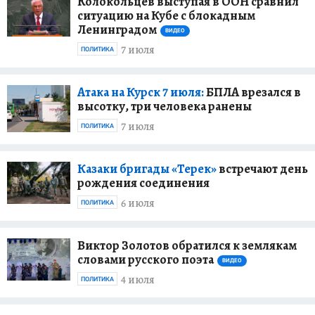
Колокольцев выступая в ООН сравнил
ситуацию на Кубе с блокадным
Ленинградом
ВИДЕО
7 июля
ПОЛИТИКА
Атака на Курск 7 июля:
БПЛА врезался в
высотку, три человека ранены
7 июля
ПОЛИТИКА
Казаки бригады «Терек»
встречают день
рождения соединения
6 июля
ПОЛИТИКА
Виктор Золотов обратился к землякам
словами русского поэта
ВИДЕО
4 июля
ПОЛИТИКА