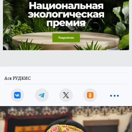
Ася РУДКИС