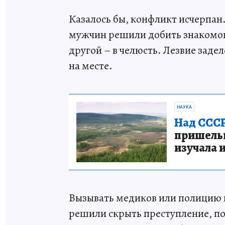
Казалось бы, конфликт исчерпан.
мужчин решили добить знакомог
другой – в челюсть. Лезвие зад
на месте.
НАУКА
Над СССР
пришельце
изучала 
Вызывать медиков или полицию 
решили скрыть преступление, по