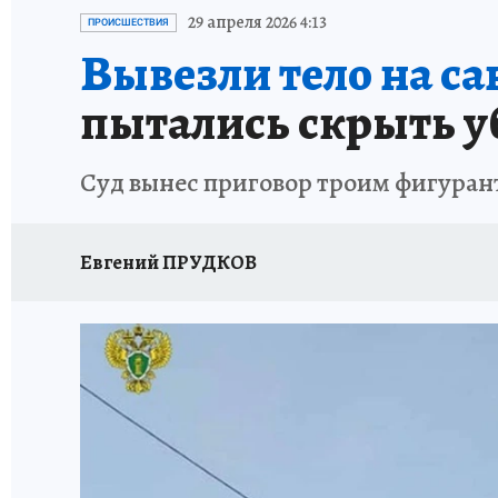
ЗАПОВЕДНАЯ РОССИЯ
ЛЕЧЕНИЕ НОВОСИ
29 апреля 2026 4:13
ПРОИСШЕСТВИЯ
Вывезли тело на са
пытались скрыть у
Суд вынес приговор троим фигуран
Евгений ПРУДКОВ