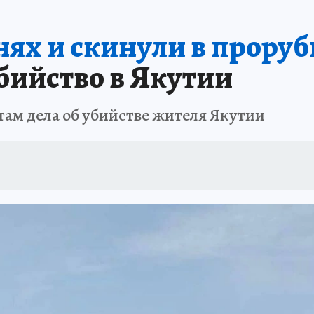
БИРСК
ПРОИСШЕСТВИЯ
АФИША
ИСПЫТАНО НА СЕБЕ
нях и скинули в проруб
бийство в Якутии
там дела об убийстве жителя Якутии