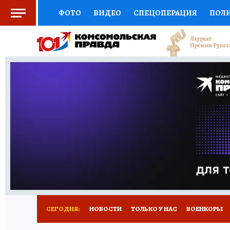
ФОТО
ВИДЕО
СПЕЦОПЕРАЦИЯ
ПОЛ
СОЦПОДДЕРЖКА
НАУКА
СПОРТ
КО
ВЫБОР ЭКСПЕРТОВ
ДОКТОР
ФИНАНС
КНИЖНАЯ ПОЛКА
ПРОГНОЗЫ НА СПОРТ
ПРЕСС-ЦЕНТР
НЕДВИЖИМОСТЬ
ТЕЛЕ
РАДИО КП
РЕКЛАМА
ТЕСТЫ
НОВОЕ 
СЕГОДНЯ:
НОВОСТИ
ТОЛЬКО У НАС
ВОЕНКОРЫ