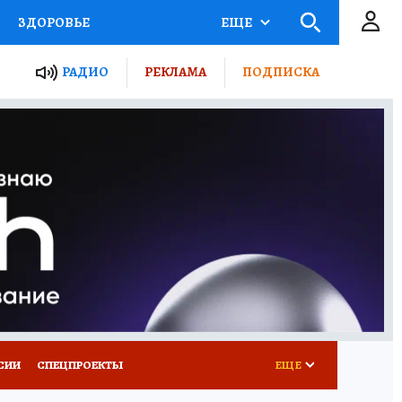
ЗДОРОВЬЕ
ЕЩЕ
ТЫ РОССИИ
РАДИО
РЕКЛАМА
ПОДПИСКА
КРЕТЫ
ПУТЕВОДИТЕЛЬ
 ЖЕЛЕЗА
ТУРИЗМ
Д ПОТРЕБИТЕЛЯ
ВСЕ О КП
СИИ
СПЕЦПРОЕКТЫ
ЕЩЕ