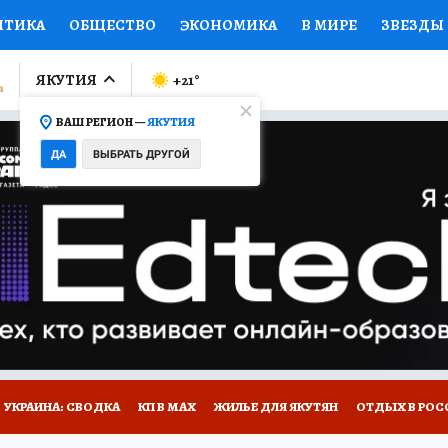
ИТИКА
ОБЩЕСТВО
ЭКОНОМИКА
В МИРЕ
ЗВЕЗДЫ
ЛУМНИСТЫ
ПРОИСШЕСТВИЯ
НАЦИОНАЛЬНЫЕ ПРОЕК
ЯКУТИЯ
+21
°
ВАШ РЕГИОН —
ЯКУТИЯ
Ы
ОТКРЫВАЕМ МИР
Я ЗНАЮ
СЕМЬЯ
ЖЕНСКИЕ СЕ
ДА
ВЫБРАТЬ ДРУГОЙ
ПРОМОКОДЫ
СЕРИАЛЫ
СПЕЦПРОЕКТЫ
ДЕФИЦИТ
ВИЗОР
КОЛЛЕКЦИИ
КОНКУРСЫ
РАБОТА У НАС
ГИ
НА САЙТЕ
УКРАИНА: СВОДКА
КП В МАХ
ЖИЛЬЕ ДЛЯ ЯКУТЯН
ОТДЫХ В РОС