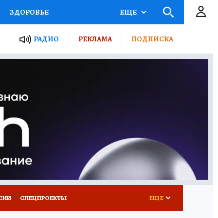
ЗДОРОВЬЕ
ЕЩЕ
ТЫ РОССИИ
РАДИО
РЕКЛАМА
ПОДПИСКА
КРЕТЫ
ПУТЕВОДИТЕЛЬ
 ЖЕЛЕЗА
ТУРИЗМ
Д ПОТРЕБИТЕЛЯ
ВСЕ О КП
СИИ
СПЕЦПРОЕКТЫ
ЕЩЕ