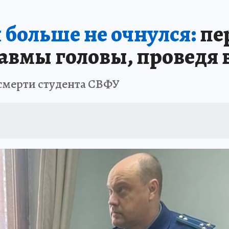
БИРСК
ПРОИСШЕСТВИЯ
АФИША
ИСПЫТАНО НА СЕБЕ
 больше не очнулся:
пе
авмы головы, проведя в
 смерти студента СВФУ