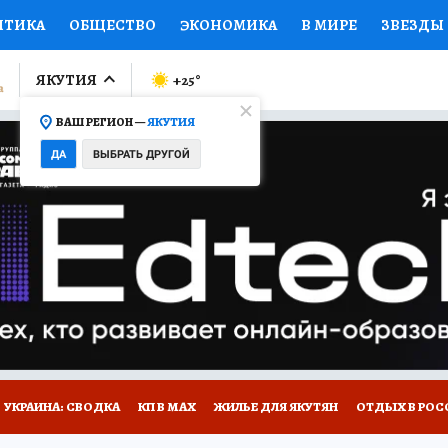
ИТИКА
ОБЩЕСТВО
ЭКОНОМИКА
В МИРЕ
ЗВЕЗДЫ
ЛУМНИСТЫ
ПРОИСШЕСТВИЯ
НАЦИОНАЛЬНЫЕ ПРОЕК
ЯКУТИЯ
+25
°
ВАШ РЕГИОН —
ЯКУТИЯ
Ы
ОТКРЫВАЕМ МИР
Я ЗНАЮ
СЕМЬЯ
ЖЕНСКИЕ СЕ
ДА
ВЫБРАТЬ ДРУГОЙ
ПРОМОКОДЫ
СЕРИАЛЫ
СПЕЦПРОЕКТЫ
ДЕФИЦИТ
ВИЗОР
КОЛЛЕКЦИИ
КОНКУРСЫ
РАБОТА У НАС
ГИ
НА САЙТЕ
УКРАИНА: СВОДКА
КП В МАХ
ЖИЛЬЕ ДЛЯ ЯКУТЯН
ОТДЫХ В РОС