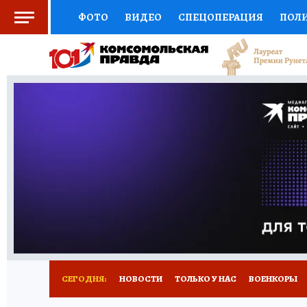
ФОТО
ВИДЕО
СПЕЦОПЕРАЦИЯ
ПОЛ
СОЦПОДДЕРЖКА
НАУКА
СПОРТ
КО
ВЫБОР ЭКСПЕРТОВ
ДОКТОР
ФИНАНС
КНИЖНАЯ ПОЛКА
ПРОГНОЗЫ НА СПОРТ
ПРЕСС-ЦЕНТР
НЕДВИЖИМОСТЬ
ТЕЛЕ
РАДИО КП
РЕКЛАМА
ТЕСТЫ
НОВОЕ 
СЕГОДНЯ:
НОВОСТИ
ТОЛЬКО У НАС
ВОЕНКОРЫ