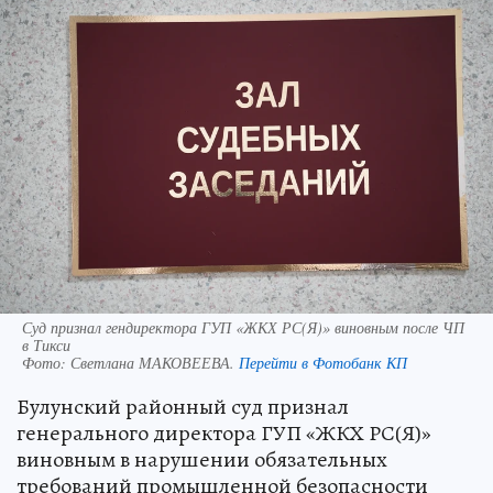
Суд признал гендиректора ГУП «ЖКХ РС(Я)» виновным после ЧП
в Тикси
Фото:
Светлана МАКОВЕЕВА.
Перейти в Фотобанк КП
Булунский районный суд признал
генерального директора ГУП «ЖКХ РС(Я)»
виновным в нарушении обязательных
требований промышленной безопасности