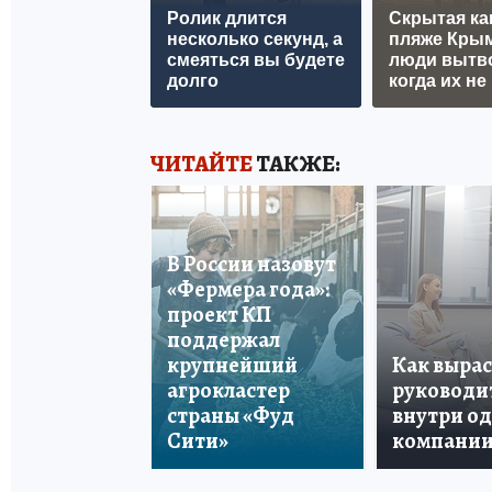
Ролик длится
Скрытая ка
несколько секунд, а
пляже Крым
смеяться вы будете
люди вытв
долго
когда их не 
ЧИТАЙТЕ
ТАКЖЕ:
В России назовут
«Фермера года»:
проект КП
поддержал
крупнейший
Как вырас
агрокластер
руководи
страны «Фуд
внутри о
Сити»
компани