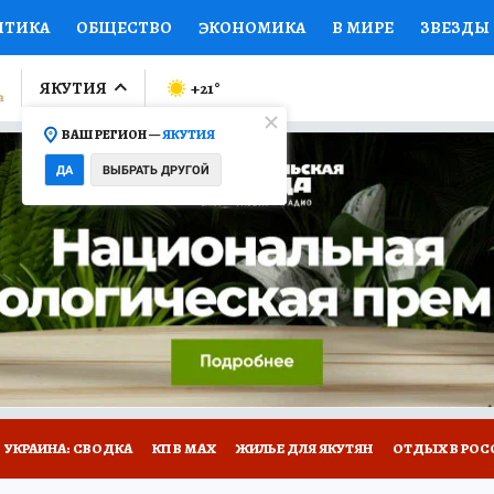
ИТИКА
ОБЩЕСТВО
ЭКОНОМИКА
В МИРЕ
ЗВЕЗДЫ
ЛУМНИСТЫ
ПРОИСШЕСТВИЯ
НАЦИОНАЛЬНЫЕ ПРОЕК
ЯКУТИЯ
+21
°
ВАШ РЕГИОН —
ЯКУТИЯ
Ы
ОТКРЫВАЕМ МИР
Я ЗНАЮ
СЕМЬЯ
ЖЕНСКИЕ СЕ
ДА
ВЫБРАТЬ ДРУГОЙ
ПРОМОКОДЫ
СЕРИАЛЫ
СПЕЦПРОЕКТЫ
ДЕФИЦИТ
ВИЗОР
КОЛЛЕКЦИИ
КОНКУРСЫ
РАБОТА У НАС
ГИ
НА САЙТЕ
УКРАИНА: СВОДКА
КП В МАХ
ЖИЛЬЕ ДЛЯ ЯКУТЯН
ОТДЫХ В РОС