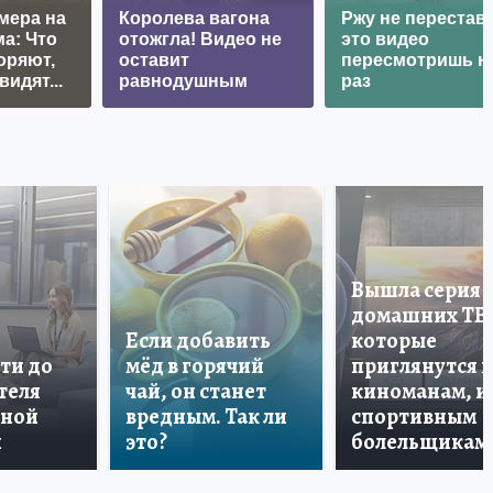
мера на
Королева вагона
Ржу не перестава
а: Что
отожгла! Видео не
это видео
оряют,
оставит
пересмотришь н
видят...
равнодушным
раз
Вышла серия
домашних ТВ
Если добавить
которые
ти до
мёд в горячий
приглянутся 
теля
чай, он станет
киноманам, и
дной
вредным. Так ли
спортивным
и
это?
болельщикам