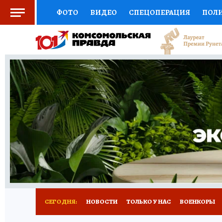
ФОТО
ВИДЕО
СПЕЦОПЕРАЦИЯ
ПОЛ
СОЦПОДДЕРЖКА
НАУКА
СПОРТ
КО
ВЫБОР ЭКСПЕРТОВ
ДОКТОР
ФИНАНС
КНИЖНАЯ ПОЛКА
ПРОГНОЗЫ НА СПОРТ
ПРЕСС-ЦЕНТР
НЕДВИЖИМОСТЬ
ТЕЛЕ
РАДИО КП
РЕКЛАМА
ТЕСТЫ
НОВОЕ 
СЕГОДНЯ:
НОВОСТИ
ТОЛЬКО У НАС
ВОЕНКОРЫ