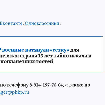
Вконтакте
,
Одноклассники
.
 военные натянули «сетку»
для
в: как страна 13 лет тайно искала и
инопланетных гостей
о телефону 8-914-197-70-04, а также по
enger@phkp.ru