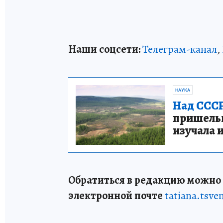
Наши соцсети:
Телеграм-канал
,
НАУКА
Над СССР
пришельце
изучала 
Обратиться в редакцию можно п
электронной почте
tatiana.tsv