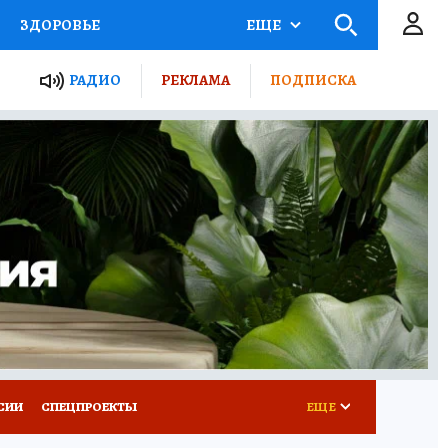
ЗДОРОВЬЕ
ЕЩЕ
ТЫ РОССИИ
РАДИО
РЕКЛАМА
ПОДПИСКА
КРЕТЫ
ПУТЕВОДИТЕЛЬ
 ЖЕЛЕЗА
ТУРИЗМ
Д ПОТРЕБИТЕЛЯ
ВСЕ О КП
СИИ
СПЕЦПРОЕКТЫ
ЕЩЕ