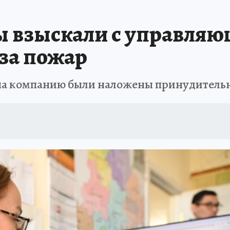
БИРСК
ПРОИСШЕСТВИЯ
АФИША
ИСПЫТАНО НА СЕБЕ
ы взыскали с управля
 за пожар
ь на компанию были наложены принудитель