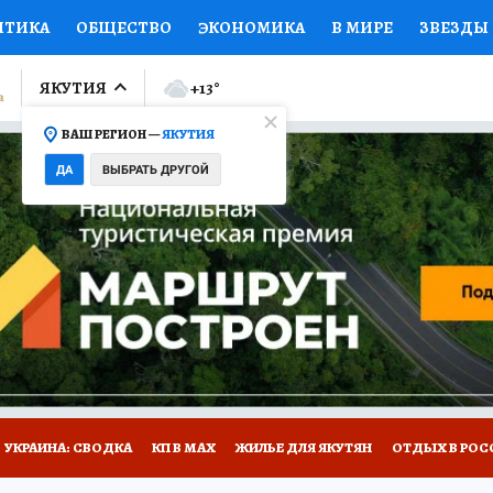
ИТИКА
ОБЩЕСТВО
ЭКОНОМИКА
В МИРЕ
ЗВЕЗДЫ
ЛУМНИСТЫ
ПРОИСШЕСТВИЯ
НАЦИОНАЛЬНЫЕ ПРОЕК
ЯКУТИЯ
+13
°
ВАШ РЕГИОН —
ЯКУТИЯ
Ы
ОТКРЫВАЕМ МИР
Я ЗНАЮ
СЕМЬЯ
ЖЕНСКИЕ СЕ
ДА
ВЫБРАТЬ ДРУГОЙ
ПРОМОКОДЫ
СЕРИАЛЫ
СПЕЦПРОЕКТЫ
ДЕФИЦИТ
ВИЗОР
КОЛЛЕКЦИИ
КОНКУРСЫ
РАБОТА У НАС
ГИ
НА САЙТЕ
УКРАИНА: СВОДКА
КП В МАХ
ЖИЛЬЕ ДЛЯ ЯКУТЯН
ОТДЫХ В РОС