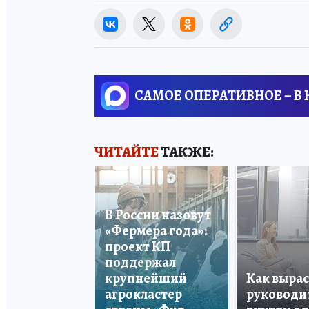
САМОЕ ОПЕРАТИВНОЕ – В
ЧИТАЙТЕ
ТАКЖЕ:
В России назовут
«Фермера года»:
проект КП
поддержал
крупнейший
Как вырас
агрокластер
руководи