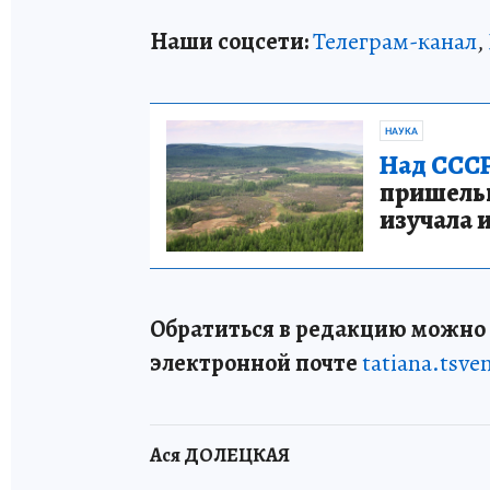
Наши соцсети:
Телеграм-канал
,
НАУКА
Над СССР
пришельце
изучала 
Обратиться в редакцию можно п
электронной почте
tatiana.tsv
Ася ДОЛЕЦКАЯ