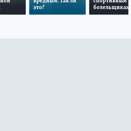
дной
вредным. Так ли
спортивным
и
это?
болельщикам