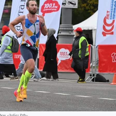
фон «ЗаБег.РФ»