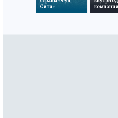
страны «Фуд
внутри о
Сити»
компани