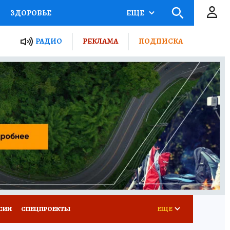
ЗДОРОВЬЕ
ЕЩЕ
ТЫ РОССИИ
РАДИО
РЕКЛАМА
ПОДПИСКА
КРЕТЫ
ПУТЕВОДИТЕЛЬ
 ЖЕЛЕЗА
ТУРИЗМ
Д ПОТРЕБИТЕЛЯ
ВСЕ О КП
СИИ
СПЕЦПРОЕКТЫ
ЕЩЕ