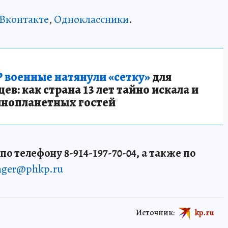
Вконтакте
,
Одноклассники
.
 военные натянули «сетку»
для
в: как страна 13 лет тайно искала и
инопланетных гостей
о телефону 8-914-197-70-04, а также по
enger@phkp.ru
Источник:
kp.ru