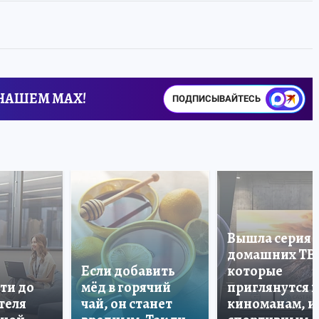
 НАШЕМ MAX!
ПОДПИСЫВАЙТЕСЬ
Вышла серия
домашних ТВ
Если добавить
которые
ти до
мёд в горячий
приглянутся 
теля
чай, он станет
киноманам, и