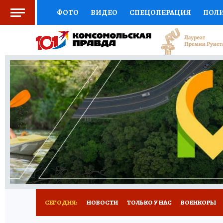
ФОТО
ВИДЕО
СПЕЦОПЕРАЦИЯ
ПОЛ
СОЦПОДДЕРЖКА
НАУКА
СПОРТ
КО
ВЫБОР ЭКСПЕРТОВ
ДОКТОР
ФИНАНС
КНИЖНАЯ ПОЛКА
ПРОГНОЗЫ НА СПОРТ
ПРЕСС-ЦЕНТР
НЕДВИЖИМОСТЬ
ТЕЛЕ
РАДИО КП
РЕКЛАМА
ТЕСТЫ
НОВОЕ 
СЕГОДНЯ:
НОВОСТИ
ТОЛЬКО У НАС
ВОЕНКОРЫ